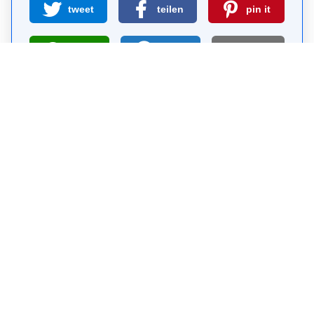
tweet
teilen
pin it
teilen
teilen
mail
Wie wahrscheinlich ist es, dass du uns
weiterempfiehlst?
0
1
2
3
4
5
6
7
8
9
10
Warum Visit Sights?
Selbst-geführte Sightseeing-Touren sind eine
kostenlose und sichere Alternative zu Bus-Touren.