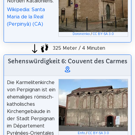
Norden Kataloniens.
Wikipedia: Santa
Maria de la Real
(Perpinyà) (CA)
Doronenko
/
CC BY-SA 3.0
325 Meter / 4 Minuten
Sehenswürdigkeit 6: Couvent des Carmes
Die Karmelitenkirche
von Perpignan ist ein
ehemaliges römisch-
katholisches
Kirchengebäude in
der Stadt Perpignan
im Département
Pyrénées-Orientales
Enfo
/
CC BY-SA 3.0