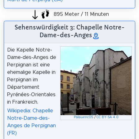
895 Meter / 11 Minuten
Sehenswürdigkeit 3: Chapelle Notre-
Dame-des-Anges
Die Kapelle Notre-
Dame-des-Anges de
Perpignan ist eine
ehemalige Kapelle in
Perpignan im
Département
Pyrénées-Orientales
in Frankreich.
Wikipedia: Chapelle
Palauenc05
/
CC BY-SA 4.0
Notre-Dame-des-
Anges de Perpignan
(FR)