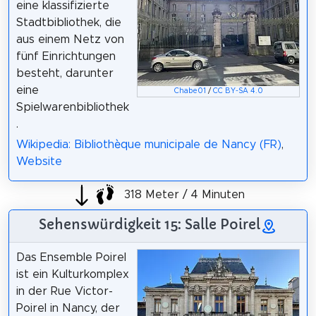
eine klassifizierte
Stadtbibliothek, die
aus einem Netz von
fünf Einrichtungen
besteht, darunter
eine
Chabe01
/
CC BY-SA 4.0
Spielwarenbibliothek
.
Wikipedia: Bibliothèque municipale de Nancy (FR)
,
Website
318 Meter / 4 Minuten
Sehenswürdigkeit 15: Salle Poirel
Das Ensemble Poirel
ist ein Kulturkomplex
in der Rue Victor-
Poirel in Nancy, der