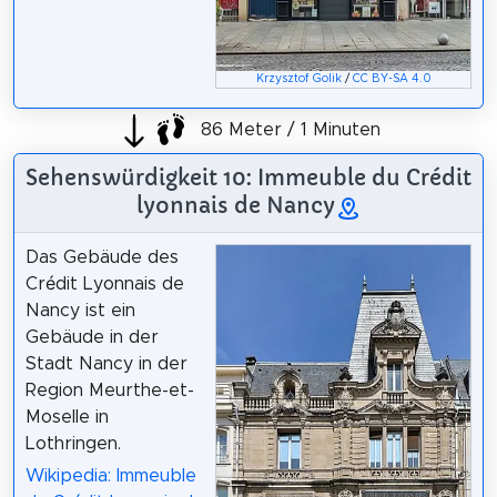
Krzysztof Golik
/
CC BY-SA 4.0
86 Meter / 1 Minuten
Sehenswürdigkeit 10: Immeuble du Crédit
lyonnais de Nancy
Das Gebäude des
Crédit Lyonnais de
Nancy ist ein
Gebäude in der
Stadt Nancy in der
Region Meurthe-et-
Moselle in
Lothringen.
Wikipedia: Immeuble