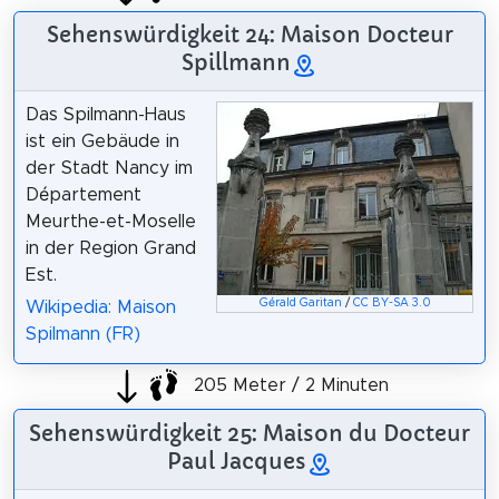
Sehenswürdigkeit 24: Maison Docteur
Spillmann
Das Spilmann-Haus
ist ein Gebäude in
der Stadt Nancy im
Département
Meurthe-et-Moselle
in der Region Grand
Est.
Gérald Garitan
/
CC BY-SA 3.0
Wikipedia: Maison
Spilmann (FR)
205 Meter / 2 Minuten
Sehenswürdigkeit 25: Maison du Docteur
Paul Jacques