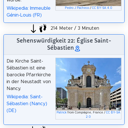
Wikipedia: Immeuble
Pedro J Pacheco
/
CC BY-SA 4.0
Génin-Louis (FR)
214 Meter / 3 Minuten
Sehenswürdigkeit 22: Église Saint-
Sébastien
Die Kirche Saint-
Sébastien ist eine
barocke Pfarrkirche
in der Neustadt von
Nancy.
Wikipedia: Saint-
Sébastien (Nancy)
(DE)
Patrick
from Compiègne, France /
CC BY-SA
2.0