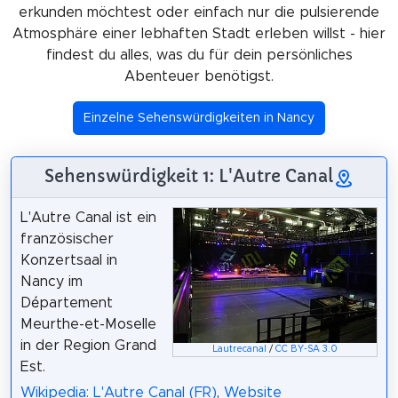
erkunden möchtest oder einfach nur die pulsierende
Atmosphäre einer lebhaften Stadt erleben willst - hier
findest du alles, was du für dein persönliches
Abenteuer benötigst.
Einzelne Sehenswürdigkeiten in Nancy
Sehenswürdigkeit 1: L'Autre Canal
L'Autre Canal ist ein
französischer
Konzertsaal in
Nancy im
Département
Meurthe-et-Moselle
in der Region Grand
Lautrecanal
/
CC BY-SA 3.0
Est.
Wikipedia: L'Autre Canal (FR)
,
Website