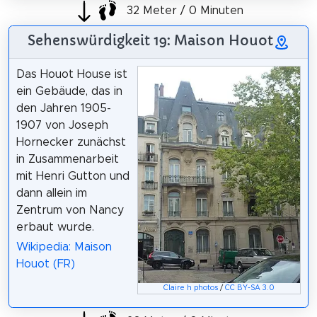
32 Meter / 0 Minuten
Sehenswürdigkeit 19: Maison Houot
Das Houot House ist
ein Gebäude, das in
den Jahren 1905-
1907 von Joseph
Hornecker zunächst
in Zusammenarbeit
mit Henri Gutton und
dann allein im
Zentrum von Nancy
erbaut wurde.
Wikipedia: Maison
Houot (FR)
Claire h photos
/
CC BY-SA 3.0