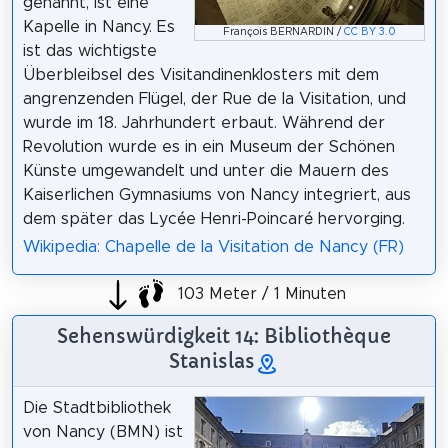
genannt, ist eine
Kapelle in Nancy. Es
François BERNARDIN /
CC BY 3.0
ist das wichtigste
Überbleibsel des Visitandinenklosters mit dem
angrenzenden Flügel, der Rue de la Visitation, und
wurde im 18. Jahrhundert erbaut. Während der
Revolution wurde es in ein Museum der Schönen
Künste umgewandelt und unter die Mauern des
Kaiserlichen Gymnasiums von Nancy integriert, aus
dem später das Lycée Henri-Poincaré hervorging.
Wikipedia: Chapelle de la Visitation de Nancy (FR)
103 Meter / 1 Minuten
Sehenswürdigkeit 14: Bibliothèque
Stanislas
Die Stadtbibliothek
von Nancy (BMN) ist