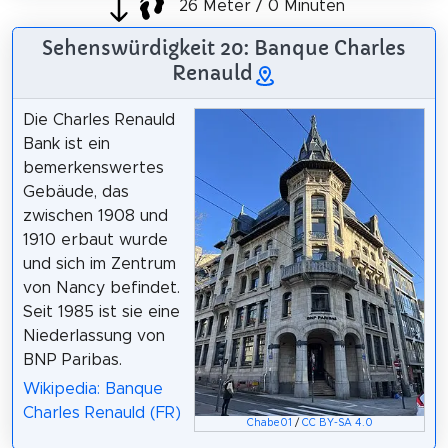
26 Meter / 0 Minuten
Sehenswürdigkeit 20: Banque Charles
Renauld
Die Charles Renauld
Bank ist ein
bemerkenswertes
Gebäude, das
zwischen 1908 und
1910 erbaut wurde
und sich im Zentrum
von Nancy befindet.
Seit 1985 ist sie eine
Niederlassung von
BNP Paribas.
Wikipedia: Banque
Charles Renauld (FR)
Chabe01
/
CC BY-SA 4.0