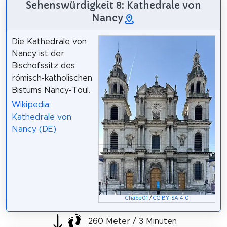
Sehenswürdigkeit 8: Kathedrale von
Nancy
Die Kathedrale von
Nancy ist der
Bischofssitz des
römisch-katholischen
Bistums Nancy-Toul.
Wikipedia:
Kathedrale von
Nancy (DE)
Chabe01
/
CC BY-SA 4.0
260 Meter / 3 Minuten