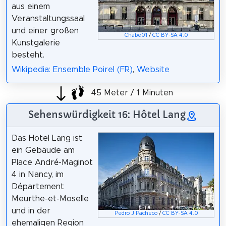
aus einem
Veranstaltungssaal
und einer großen
Chabe01
/
CC BY-SA 4.0
Kunstgalerie
besteht.
Wikipedia: Ensemble Poirel (FR)
,
Website
45 Meter / 1 Minuten
Sehenswürdigkeit 16: Hôtel Lang
Das Hotel Lang ist
ein Gebäude am
Place André-Maginot
4 in Nancy, im
Département
Meurthe-et-Moselle
und in der
Pedro J Pacheco
/
CC BY-SA 4.0
ehemaligen Region