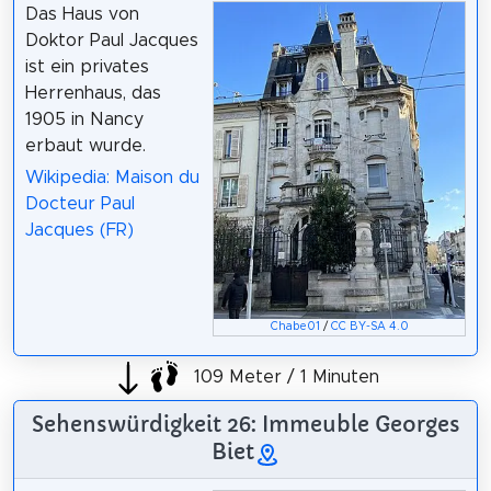
Das Haus von
Doktor Paul Jacques
ist ein privates
Herrenhaus, das
1905 in Nancy
erbaut wurde.
Wikipedia: Maison du
Docteur Paul
Jacques (FR)
Chabe01
/
CC BY-SA 4.0
109 Meter / 1 Minuten
Sehenswürdigkeit 26: Immeuble Georges
Biet