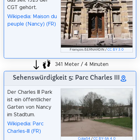
das seit 1923 der
CGT gehört.
Wikipedia: Maison du
peuple (Nancy) (FR)
François BERNARDIN /
CC BY 3.0
341 Meter / 4 Minuten
Sehenswürdigkeit 5: Parc Charles III
Der Charles III Park
ist ein öffentlicher
Garten von Nancy
im Stadtum.
Wikipedia: Parc
Charles-III (FR)
Coba54
/
CC BY-SA 4.0