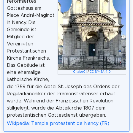
reformiertes
Gotteshaus am
Place André-Maginot
in Nancy. Die
Gemeinde ist
Mitglied der
Vereinigten
Protestantischen
Kirche Frankreichs.
Das Gebäude ist
eine ehemalige
Chabe01
/
CC BY-SA 4.0
katholische Kirche,
die 1759 für die Abtei St. Joseph des Ordens der
Regularkanoniker der Prämonstratenser erbaut
wurde. Während der Französischen Revolution
stillgelegt, wurde die Abteikirche 1807 dem
protestantischen Gottesdienst übergeben.
Wikipedia: Temple protestant de Nancy (FR)