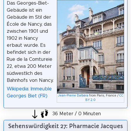
Das Georges-Biet-
Gebäude ist ein
Gebäude im Stil der
École de Nancy, das
zwischen 1901 und
1902 in Nancy
erbaut wurde. Es
befindet sich in der
Rue de la Comtureie
22, etwa 200 Meter
südwestlich des
Bahnhofs von Nancy.
Wikipedia: Immeuble
Georges Biet (FR)
Jean-Pierre Dalbéra
from Paris, France /
CC
BY 2.0
36 Meter / 0 Minuten
Sehenswürdigkeit 27: Pharmacie Jacques