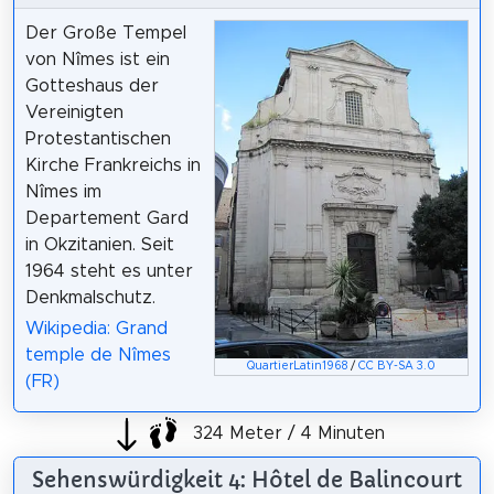
Der Große Tempel
von Nîmes ist ein
Gotteshaus der
Vereinigten
Protestantischen
Kirche Frankreichs in
Nîmes im
Departement Gard
in Okzitanien. Seit
1964 steht es unter
Denkmalschutz.
Wikipedia: Grand
temple de Nîmes
QuartierLatin1968
/
CC BY-SA 3.0
(FR)
324 Meter / 4 Minuten
Sehenswürdigkeit 4: Hôtel de Balincourt