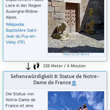
Loire in der Region
Auvergne-Rhône-
Alpes.
Wikipedia:
Baptistère Saint-
Jean du Puy-en-
Velay (FR)
Pline
/
CC BY-SA 3.0
328 Meter / 4 Minuten
Sehenswürdigkeit 8: Statue de Notre-
Dame de France
Die Statue von
Notre-Dame de
France ist eine