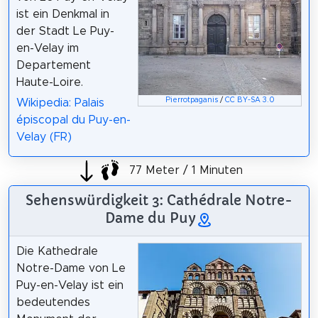
ist ein Denkmal in
der Stadt Le Puy-
en-Velay im
Departement
Haute-Loire.
Pierrotpaganis
/
CC BY-SA 3.0
Wikipedia: Palais
épiscopal du Puy-en-
Velay (FR)
77 Meter / 1 Minuten
Sehenswürdigkeit 3: Cathédrale Notre-
Dame du Puy
Die Kathedrale
Notre-Dame von Le
Puy-en-Velay ist ein
bedeutendes