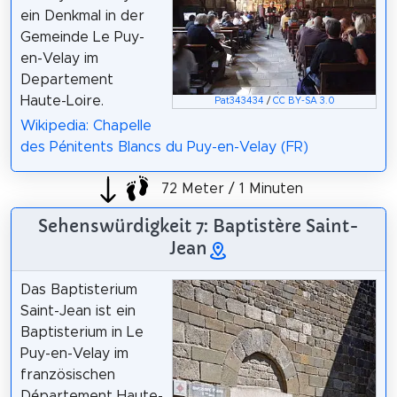
ein Denkmal in der
Gemeinde Le Puy-
en-Velay im
Departement
Haute-Loire.
Pat343434
/
CC BY-SA 3.0
Wikipedia: Chapelle
des Pénitents Blancs du Puy-en-Velay (FR)
72 Meter / 1 Minuten
Sehenswürdigkeit 7: Baptistère Saint-
Jean
Das Baptisterium
Saint-Jean ist ein
Baptisterium in Le
Puy-en-Velay im
französischen
Département Haute-