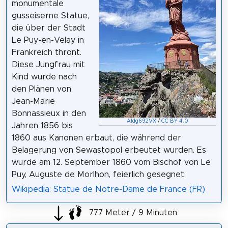
monumentale
gusseiserne Statue,
die über der Stadt
Le Puy-en-Velay in
Frankreich thront.
Diese Jungfrau mit
Kind wurde nach
den Plänen von
Jean-Marie
Bonnassieux in den
Aldg692VX
/
CC BY 4.0
Jahren 1856 bis
1860 aus Kanonen erbaut, die während der
Belagerung von Sewastopol erbeutet wurden. Es
wurde am 12. September 1860 vom Bischof von Le
Puy, Auguste de Morlhon, feierlich gesegnet.
Wikipedia: Statue de Notre-Dame de France (FR)
777 Meter / 9 Minuten