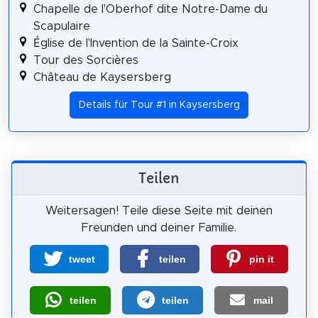
Chapelle de l'Oberhof dite Notre-Dame du
Scapulaire
Église de l'Invention de la Sainte-Croix
Tour des Sorcières
Château de Kaysersberg
Details für Tour #1 in Kaysersberg
Teilen
Weitersagen! Teile diese Seite mit deinen
Freunden und deiner Familie.
tweet
teilen
pin it
teilen
teilen
mail