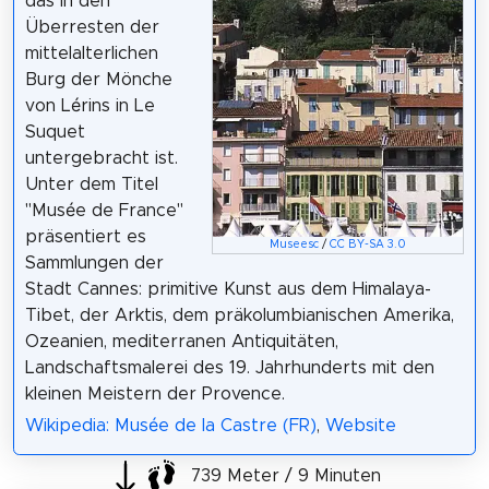
das in den
Überresten der
mittelalterlichen
Burg der Mönche
von Lérins in Le
Suquet
untergebracht ist.
Unter dem Titel
"Musée de France"
präsentiert es
Museesc
/
CC BY-SA 3.0
Sammlungen der
Stadt Cannes: primitive Kunst aus dem Himalaya-
Tibet, der Arktis, dem präkolumbianischen Amerika,
Ozeanien, mediterranen Antiquitäten,
Landschaftsmalerei des 19. Jahrhunderts mit den
kleinen Meistern der Provence.
Wikipedia: Musée de la Castre (FR)
,
Website
739 Meter / 9 Minuten