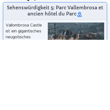
Sehenswürdigkeit 5: Parc Vallembrosa et
ancien hôtel du Parc
Vallombrosa Castle
ist ein gigantisches
neugotisches
Herrenhaus, das
zwischen 1852 und
1856 von Sir Thomas
Robinson Woolfield
im Auftrag von Lord
rafal wratislavia
/
CC BY 3.0
Londesborough in
Cannes erbaut wurde. Es trug den Namen "Château
des Tours" und später "Hôtel du Parc".
Wikipedia: Château Vallombrosa (FR)