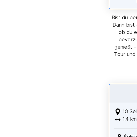
Bist du ber
Dann bist 
ob du 
bevorzu
genießt –
Tour und 
10 Se
1,4 km
Églis