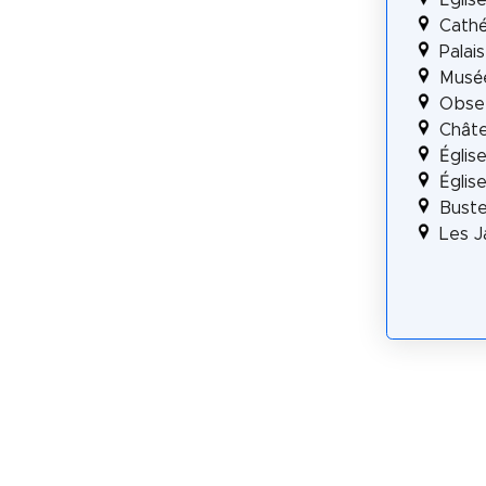
Cathé
Palais
Musée
Obser
Chât
Églis
Églis
Buste
Les J