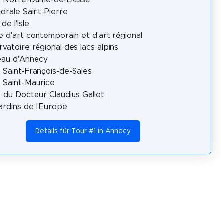
drale Saint-Pierre
 de l'Isle
 d'art contemporain et d'art régional
vatoire régional des lacs alpins
eau d'Annecy
e Saint-François-de-Sales
e Saint-Maurice
 du Docteur Claudius Gallet
ardins de l'Europe
Details für Tour #1 in Annecy