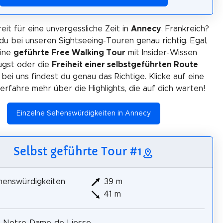
eit für eine unvergessliche Zeit in
Annecy
, Frankreich?
du bei unseren Sightseeing-Touren genau richtig. Egal,
eine
geführte Free Walking Tour
mit Insider-Wissen
gst oder die
Freiheit einer selbstgeführten Route
 bei uns findest du genau das Richtige. Klicke auf eine
erfahre mehr über die Highlights, die auf dich warten!
Einzelne Sehenswürdigkeiten in Annecy
Selbst geführte Tour #1
henswürdigkeiten
39 m
41 m
e Notre-Dame-de-Liesse