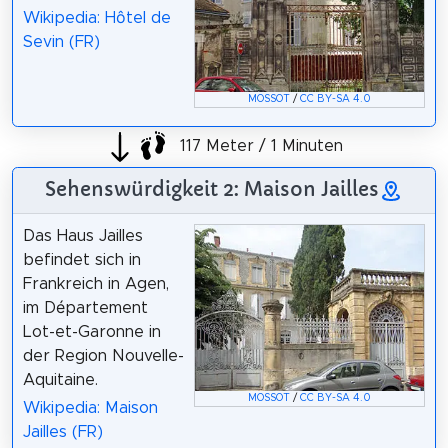
Wikipedia: Hôtel de
Sevin (FR)
MOSSOT
/
CC BY-SA 4.0
117 Meter / 1 Minuten
Sehenswürdigkeit 2: Maison Jailles
Das Haus Jailles
befindet sich in
Frankreich in Agen,
im Département
Lot-et-Garonne in
der Region Nouvelle-
Aquitaine.
MOSSOT
/
CC BY-SA 4.0
Wikipedia: Maison
Jailles (FR)