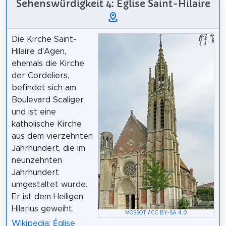
Sehenswürdigkeit 4: Église Saint-Hilaire
Die Kirche Saint-
Hilaire d'Agen,
ehemals die Kirche
der Cordeliers,
befindet sich am
Boulevard Scaliger
und ist eine
katholische Kirche
aus dem vierzehnten
Jahrhundert, die im
neunzehnten
Jahrhundert
umgestaltet wurde.
Er ist dem Heiligen
Hilarius geweiht.
MOSSOT
/
CC BY-SA 4.0
Wikipedia: Église