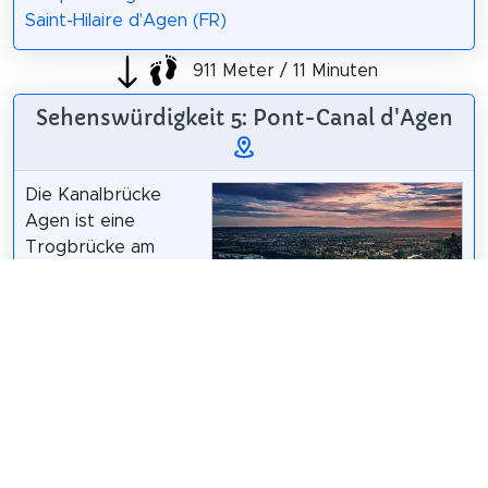
Saint-Hilaire d'Agen (FR)
911 Meter / 11 Minuten
Sehenswürdigkeit 5: Pont-Canal d'Agen
Die Kanalbrücke
Agen ist eine
Trogbrücke am
Rand der
französischen Stadt
Agen im
Bertrand472009
/
CC BY-SA 4.0
Département Lot-
et-Garonne in der Region Nouvelle-Aquitaine. Auf
ihr quert der Canal latéral à la Garonne den tiefer
gelegenen Fluss Garonne und zugleich die Grenze
zwischen Agen und der Gemeinde Le Passage.
Wikipedia: Kanalbrücke Agen (DE)