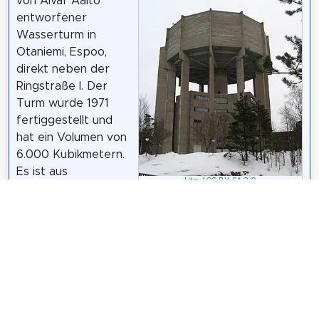
von Alvar Aalto
entworfener
Wasserturm in
Otaniemi, Espoo,
direkt neben der
Ringstraße I. Der
Turm wurde 1971
fertiggestellt und
hat ein Volumen von
6.000 Kubikmetern.
Es ist aus
Htm
/
CC BY-SA 3.0
Naturbeton,
zwölfbeinig, und das Tankteil hat eine zwölfeckige
Form. Die Verkleidung des Tankabschnitts besteht
aus Stahlbeton-Elementbohlen, die abnehmbar sind.
Das Tankteil ist vorgespannt. Die Höhe des Turms
beträgt 52 Meter. Darunter befindet sich ein
vielfältiges Bürogebäude und es gab auch ein
Spitzenlastheizwerk.