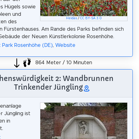
s Hügels sowie
oleen und
Heidas
/
CC BY-SA 3.0
ten des
n Fürstenhauses. Am Rande des Parks befinden sich
 Gebäude der Neuen Künstlerkolonie Rosenhöhe.
: Park Rosenhöhe (DE)
,
Website
864 Meter / 10 Minuten
henswürdigkeit 2: Wandbrunnen
Trinkender Jüngling
nenanlage
r Jüngling ist
en in
t.
: