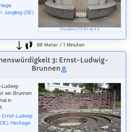
nlage
r Jüngling (DE)
Cherubino
/
CC BY-SA 4.0
88 Meter / 1 Minuten
henswürdigkeit 3: Ernst-Ludwig-
Brunnen
-Ludwig-
st ein Brunnen
al in
t.
: Ernst-Ludwig-
(DE)
,
Heritage