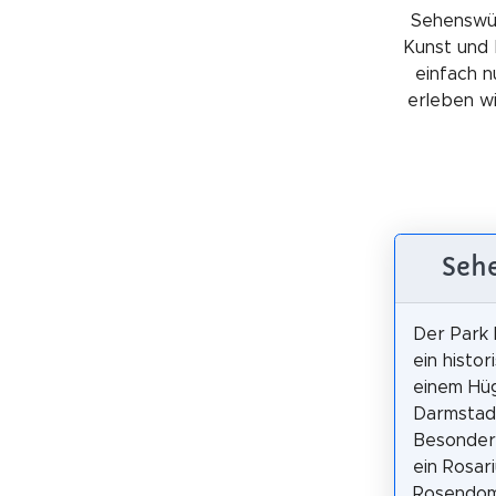
Sehenswürd
Kunst und 
einfach n
erleben wil
Sehe
Der Park 
ein histor
einem Hüg
Darmstadt
Besonder
ein Rosar
Rosendom