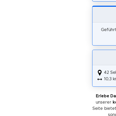
Geführt
42 Se
10,3 
Erlebe D
unserer
k
Seite bietet
sond