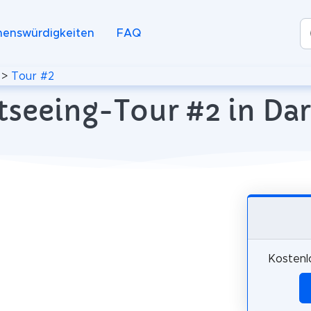
henswürdigkeiten
FAQ
>
Tour #2
htseeing-Tour #2 in Da
Kostenl