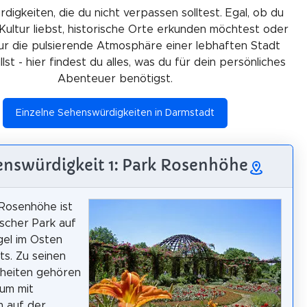
igkeiten, die du nicht verpassen solltest. Egal, ob du
Kultur liebst, historische Orte erkunden möchtest oder
ur die pulsierende Atmosphäre einer lebhaften Stadt
lst - hier findest du alles, was du für dein persönliches
Abenteuer benötigst.
Einzelne Sehenswürdigkeiten in Darmstadt
nswürdigkeit 1: Park Rosenhöhe
Rosenhöhe ist
ischer Park auf
el im Osten
s. Zu seinen
heiten gehören
ium mit
 auf der