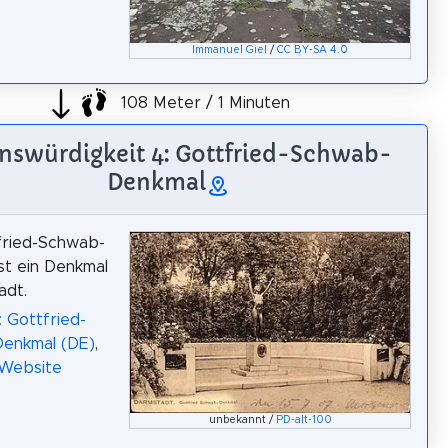
Immanuel Giel
/
CC BY-SA 4.0
108 Meter / 1 Minuten
nswürdigkeit 4: Gottfried-Schwab-
Denkmal
fried-Schwab-
st ein Denkmal
adt.
: Gottfried-
enkmal (DE)
,
 Website
unbekannt /
PD-alt-100