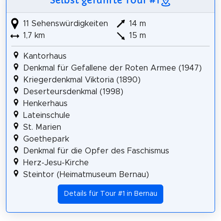
Selbst geführte Tour #1
11 Sehenswürdigkeiten
14 m
1,7 km
15 m
Kantorhaus
Denkmal für Gefallene der Roten Armee (1947)
Kriegerdenkmal Viktoria (1890)
Deserteursdenkmal (1998)
Henkerhaus
Lateinschule
St. Marien
Goethepark
Denkmal für die Opfer des Faschismus
Herz-Jesu-Kirche
Steintor (Heimatmuseum Bernau)
Details für Tour #1 in Bernau