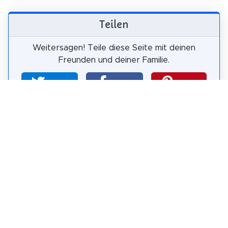
Teilen
Weitersagen! Teile diese Seite mit deinen
Freunden und deiner Familie.
tweet
teilen
pin it
teilen
teilen
mail
Wie wahrscheinlich ist es, dass du uns
weiterempfiehlst?
0
1
2
3
4
5
6
7
8