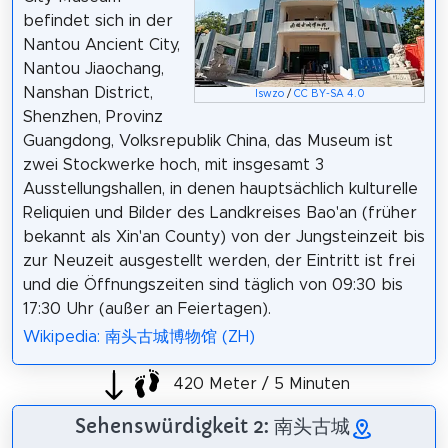
befindet sich in der
Nantou Ancient City,
Nantou Jiaochang,
Nanshan District,
Iswzo
/
CC BY-SA 4.0
Shenzhen, Provinz
Guangdong, Volksrepublik China, das Museum ist
zwei Stockwerke hoch, mit insgesamt 3
Ausstellungshallen, in denen hauptsächlich kulturelle
Reliquien und Bilder des Landkreises Bao'an (früher
bekannt als Xin'an County) von der Jungsteinzeit bis
zur Neuzeit ausgestellt werden, der Eintritt ist frei
und die Öffnungszeiten sind täglich von 09:30 bis
17:30 Uhr (außer an Feiertagen).
Wikipedia: 南头古城博物馆 (ZH)
420 Meter / 5 Minuten
Sehenswürdigkeit 2: 南头古城