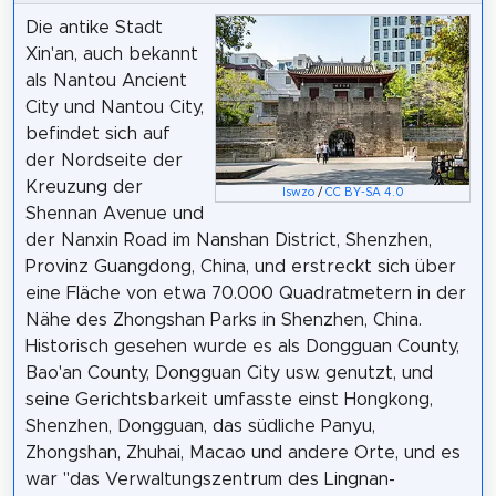
Die antike Stadt
Xin'an, auch bekannt
als Nantou Ancient
City und Nantou City,
befindet sich auf
der Nordseite der
Kreuzung der
Iswzo
/
CC BY-SA 4.0
Shennan Avenue und
der Nanxin Road im Nanshan District, Shenzhen,
Provinz Guangdong, China, und erstreckt sich über
eine Fläche von etwa 70.000 Quadratmetern in der
Nähe des Zhongshan Parks in Shenzhen, China.
Historisch gesehen wurde es als Dongguan County,
Bao'an County, Dongguan City usw. genutzt, und
seine Gerichtsbarkeit umfasste einst Hongkong,
Shenzhen, Dongguan, das südliche Panyu,
Zhongshan, Zhuhai, Macao und andere Orte, und es
war "das Verwaltungszentrum des Lingnan-