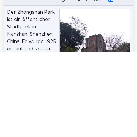
Der Zhongshan Park
ist ein öffentlicher
Stadtpark in
Nanshan, Shenzhen,
China. Er wurde 1925
erbaut und später
nach Sun Yat-Sen,
dem ersten
Präsidenten der
Republik China,
benannt und ist der
älteste noch
erhaltene Park in
Wishva de Silva
/
CC BY-SA 3.0
Shenzhen.
Wikipedia: Zhongshan Park (Shenzhen) (EN)