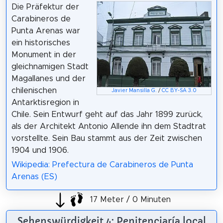
Die Präfektur der
Carabineros de
Punta Arenas war
ein historisches
Monument in der
gleichnamigen Stadt
Magallanes und der
chilenischen
Javier Mansilla G.
/
CC BY-SA 3.0
Antarktisregion in
Chile. Sein Entwurf geht auf das Jahr 1899 zurück,
als der Architekt Antonio Allende ihn dem Stadtrat
vorstellte. Sein Bau stammt aus der Zeit zwischen
1904 und 1906.
Wikipedia: Prefectura de Carabineros de Punta
Arenas (ES)
17 Meter / 0 Minuten
Sehenswürdigkeit 4: Penitenciaría local