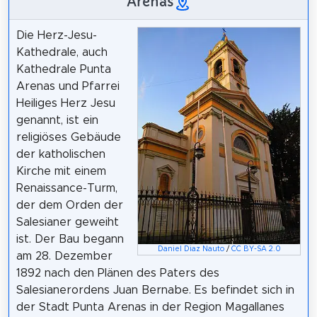
Arenas
Die Herz-Jesu-
Kathedrale, auch
Kathedrale Punta
Arenas und Pfarrei
Heiliges Herz Jesu
genannt, ist ein
religiöses Gebäude
der katholischen
Kirche mit einem
Renaissance-Turm,
der dem Orden der
Salesianer geweiht
ist. Der Bau begann
Daniel Diaz Nauto
/
CC BY-SA 2.0
am 28. Dezember
1892 nach den Plänen des Paters des
Salesianerordens Juan Bernabe. Es befindet sich in
der Stadt Punta Arenas in der Region Magallanes