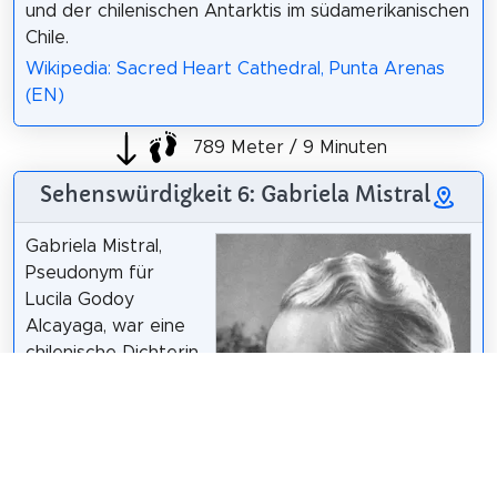
und der chilenischen Antarktis im südamerikanischen
Chile.
Wikipedia: Sacred Heart Cathedral, Punta Arenas
(EN)
789 Meter / 9 Minuten
Sehenswürdigkeit 6: Gabriela Mistral
Gabriela Mistral,
Pseudonym für
Lucila Godoy
Alcayaga, war eine
chilenische Dichterin
und Diplomatin. Im
Jahr 1945 wurde sie
mit dem Nobelpreis
für Literatur
ausgezeichnet.