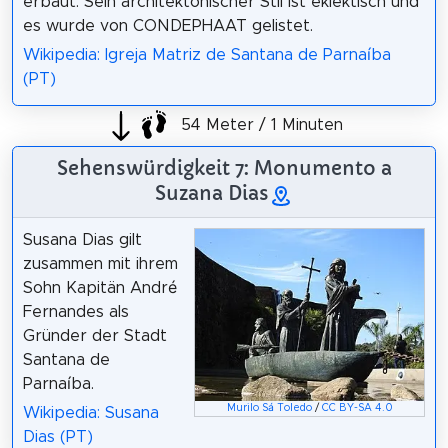
erbaut. Sein architektonischer Stil ist eklektisch und
es wurde von CONDEPHAAT gelistet.
Wikipedia: Igreja Matriz de Santana de Parnaíba
(PT)
54 Meter / 1 Minuten
Sehenswürdigkeit 7: Monumento a
Suzana Dias
Susana Dias gilt
zusammen mit ihrem
Sohn Kapitän André
Fernandes als
Gründer der Stadt
Santana de
Parnaíba.
Murilo Sá Toledo
/
CC BY-SA 4.0
Wikipedia: Susana
Dias (PT)