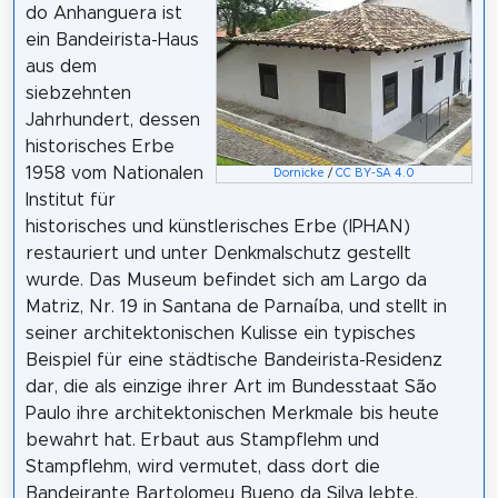
do Anhanguera ist
ein Bandeirista-Haus
aus dem
siebzehnten
Jahrhundert, dessen
historisches Erbe
1958 vom Nationalen
Dornicke
/
CC BY-SA 4.0
Institut für
historisches und künstlerisches Erbe (IPHAN)
restauriert und unter Denkmalschutz gestellt
wurde. Das Museum befindet sich am Largo da
Matriz, Nr. 19 in Santana de Parnaíba, und stellt in
seiner architektonischen Kulisse ein typisches
Beispiel für eine städtische Bandeirista-Residenz
dar, die als einzige ihrer Art im Bundesstaat São
Paulo ihre architektonischen Merkmale bis heute
bewahrt hat. Erbaut aus Stampflehm und
Stampflehm, wird vermutet, dass dort die
Bandeirante Bartolomeu Bueno da Silva lebte.