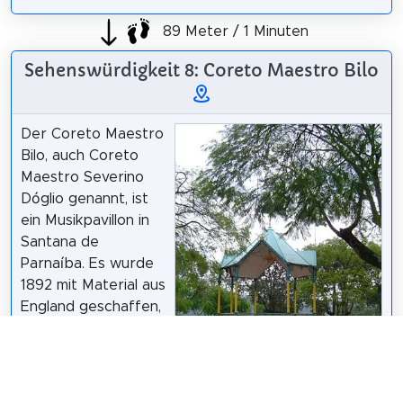
89 Meter / 1 Minuten
Sehenswürdigkeit 8: Coreto Maestro Bilo
Der Coreto Maestro
Bilo, auch Coreto
Maestro Severino
Dóglio genannt, ist
ein Musikpavillon in
Santana de
Parnaíba. Es wurde
1892 mit Material aus
England geschaffen,
das mit dem Schiff
zum Hafen von
Santos, mit dem Zug
nach Barueri und