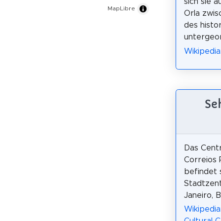
sich sie 
MapLibre
Orla zwis
des histo
untergeor
Wikipedia
Se
Das Centr
Correios 
befindet 
Stadtzen
Janeiro, B
Wikipedia