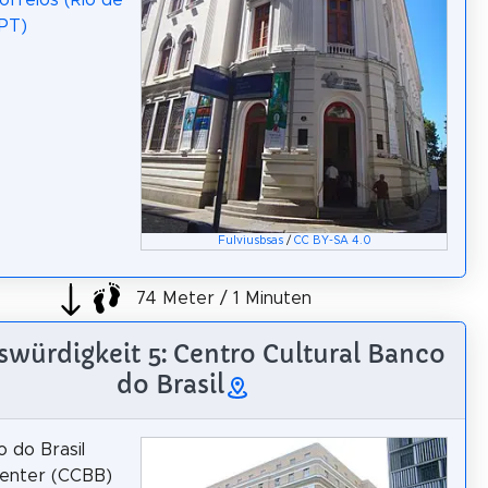
Correios (Rio de
(PT)
Fulviusbsas
/
CC BY-SA 4.0
74 Meter / 1 Minuten
würdigkeit 5: Centro Cultural Banco
do Brasil
 do Brasil
Center (CCBB)