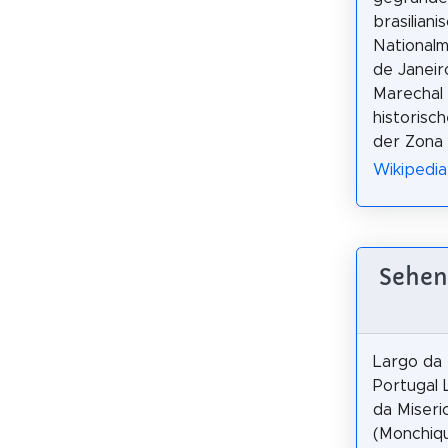
brasiliani
Nationalm
de Janeir
Marechal
historisc
der Zona 
Wikipedia
Sehen
Largo da M
Portugal 
da Miseri
(Monchique