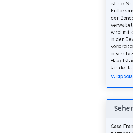
ist ein N
Kulturräu
der Banco
verwaltet
wird, mit 
in der Be
verbreiten
in vier br
Hauptstädt
Rio de Jan
Wikipedia
Sehen
Casa Fran