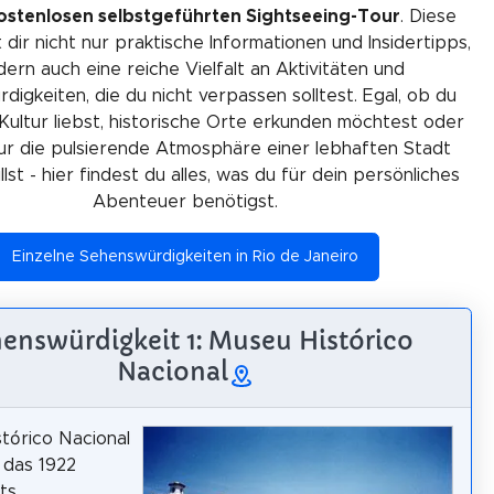
ostenlosen selbstgeführten Sightseeing-Tour
. Diese
 dir nicht nur praktische Informationen und Insidertipps,
ern auch eine reiche Vielfalt an Aktivitäten und
igkeiten, die du nicht verpassen solltest. Egal, ob du
Kultur liebst, historische Orte erkunden möchtest oder
ur die pulsierende Atmosphäre einer lebhaften Stadt
lst - hier findest du alles, was du für dein persönliches
Abenteuer benötigst.
Einzelne Sehenswürdigkeiten in Rio de Janeiro
enswürdigkeit 1: Museu Histórico
Nacional
tórico Nacional
 das 1922
ts