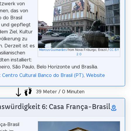
etzwerk von
men, das von
 do Brasil
 und gepflegt
dem Ziel, Kultur
völkerung zu
. Derzeit ist es
Marcus Guimarães
from Nova Friburgo, Brazil /
CC BY
asilianischen
2.0
en installiert:
eiro, São Paulo, Belo Horizonte und Brasília.
: Centro Cultural Banco do Brasil (PT)
,
Website
39 Meter / 0 Minuten
swürdigkeit 6: Casa França-Brasil
ça-Brasil