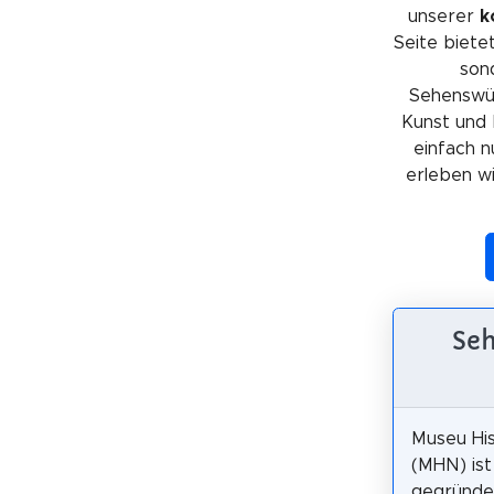
unserer
k
Seite bietet
sond
Sehenswürd
Kunst und 
einfach n
erleben wil
Seh
Museu His
(MHN) ist
gegründe