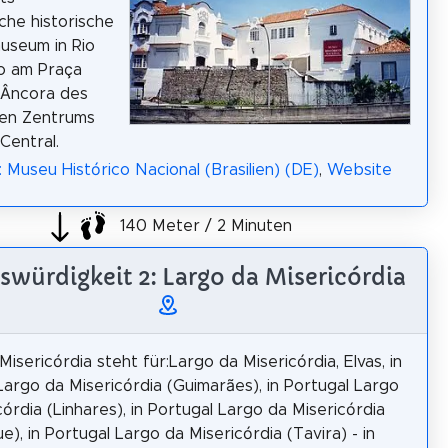
sche historische
useum in Rio
o am Praça
 Âncora des
hen Zentrums
Central.
: Museu Histórico Nacional (Brasilien) (DE)
,
Website
140 Meter / 2 Minuten
swürdigkeit 2: Largo da Misericórdia
isericórdia steht für:Largo da Misericórdia, Elvas, in
Largo da Misericórdia (Guimarães), in Portugal Largo
córdia (Linhares), in Portugal Largo da Misericórdia
), in Portugal Largo da Misericórdia (Tavira) - in