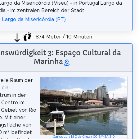
Largo da Misericórdia (Viseu) - in Portugal Largo da
dia - im zentralen Bereich der Stadt
: Largo da Misericórdia (PT)
874 Meter / 10 Minuten
nswürdigkeit 3: Espaço Cultural da
Marinha
relle Raum der
 ein
trum in der
 Centro im
 Gebiet von Rio
. Mit einer
ngsfläche von
0 m² befindet
Carlos Luis M C da Cruz
/
CC BY-SA 3.0