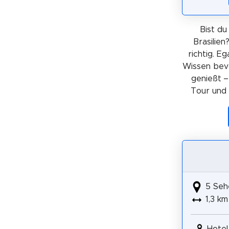
Bist du
Brasilie
richtig. E
Wissen bev
genießt –
Tour und 
5 Seh
1,3 km
Hotel