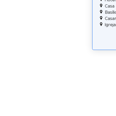
Casa 
Basíl
Casar
Igrej