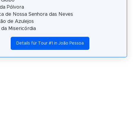
da Pólvora
ica de Nossa Senhora das Neves
ão de Azulejos
a da Misericórdia
Details für Tour #1 in João Pessoa