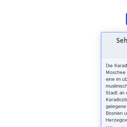
Seh
Die Kara
Moschee i
eine im 
muslimisc
Stadt an 
Karađozb
gelegene
Bosnien 
Herzegow