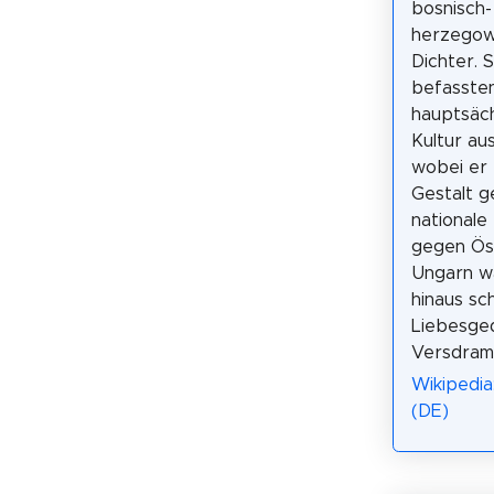
bosnisch-
herzegow
Dichter. 
befassten
hauptsäch
Kultur au
wobei er 
Gestalt g
national
gegen Ös
Ungarn w
hinaus sch
Liebesge
Versdram
Wikipedia
(DE)