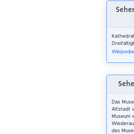
Sehen
Kathedral
Dreifaltig
Wikipedia
Sehe
Das Museu
Altstadt 
Museum w
Wiederauf
des Muse