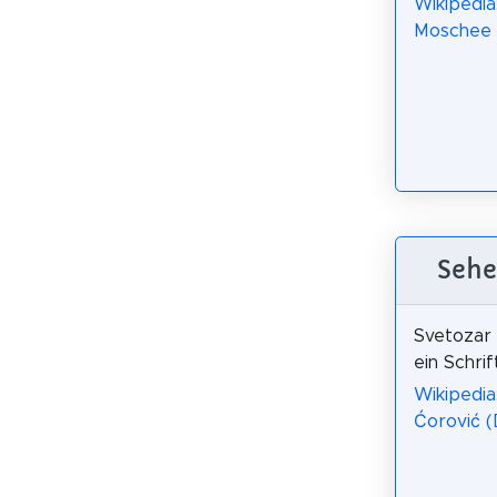
Wikipedi
Moschee 
Sehe
Svetozar
ein Schrif
Wikipedia
Ćorović (