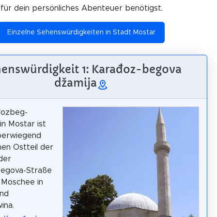
für dein persönliches Abenteuer benötigst.
Einzelne Sehenswürdigkeiten in Stadt Mostar
enswürdigkeit 1: Karađoz-begova
džamija
đozbeg-
n Mostar ist
überwiegend
hen Ostteil der
der
egova-Straße
 Moschee in
und
ina.