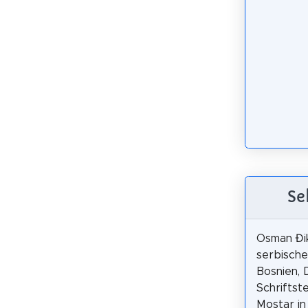
Se
Osman Đik
serbische
Bosnien, 
Schriftste
Mostar in