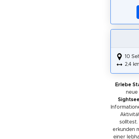
10 Se
2,4 k
Erlebe St
neue
Sightse
Information
Aktivit
solltest
erkunden m
einer lebha