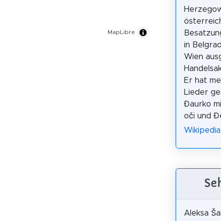
Herzegow
österreic
MapLibre
Besatzun
in Belgra
Wien ausg
Handelsak
Er hat me
Lieder ge
Đaurko mi
oči und Đe
Wikipedia
Se
Aleksa Ša