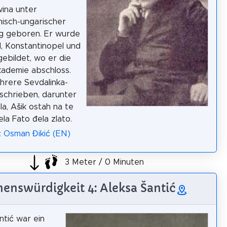
ina unter
hisch-ungarischer
g geboren. Er wurde
d, Konstantinopel und
ebildet, wo er die
ademie abschloss.
hrere Sevdalinka-
schrieben, darunter
la, Ašik ostah na te
la Fato đela zlato.
: Osman Đikić (EN)
3 Meter / 0 Minuten
henswürdigkeit 4: Aleksa Šantić
ntić war ein