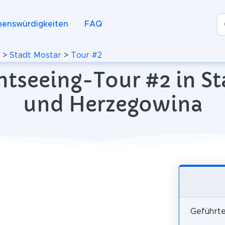
henswürdigkeiten
FAQ
>
Stadt Mostar
>
Tour #2
htseeing-Tour #2 in S
und Herzegowina
Geführte