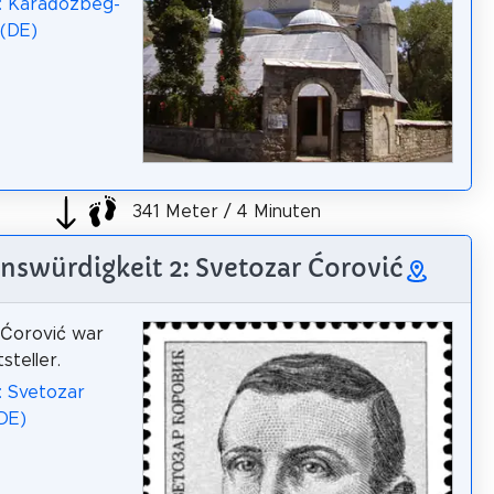
a: Karađozbeg-
(DE)
341 Meter / 4 Minuten
nswürdigkeit 2: Svetozar Ćorović
 Ćorović war
tsteller.
: Svetozar
DE)