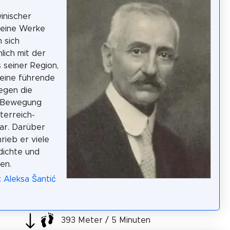
inischer
Seine Werke
 sich
lich mit der
s seiner Region,
eine führende
egen die
e Bewegung
terreich-
ar. Darüber
rieb er viele
dichte und
en.
: Aleksa Šantić
393 Meter / 5 Minuten