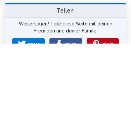
Teilen
Weitersagen! Teile diese Seite mit deinen
Freunden und deiner Familie.
tweet
teilen
pin it
teilen
teilen
mail
Wie wahrscheinlich ist es, dass du uns
weiterempfiehlst?
0
1
2
3
4
5
6
7
8
9
10