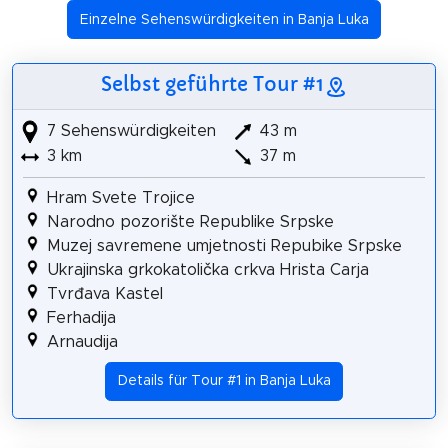
Einzelne Sehenswürdigkeiten in Banja Luka
Selbst geführte Tour #1
7 Sehenswürdigkeiten
43 m
3 km
37 m
Hram Svete Trojice
Narodno pozorište Republike Srpske
Muzej savremene umjetnosti Repubike Srpske
Ukrajinska grkokatolička crkva Hrista Carja
Tvrđava Kastel
Ferhadija
Arnaudija
Details für Tour #1 in Banja Luka