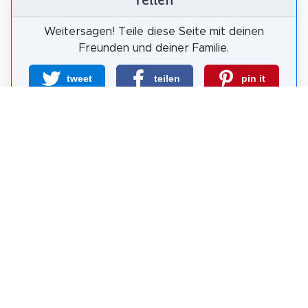
Teilen
Weitersagen! Teile diese Seite mit deinen
Freunden und deiner Familie.
tweet
teilen
pin it
teilen
teilen
mail
Wie wahrscheinlich ist es, dass du uns
weiterempfiehlst?
0
1
2
3
4
5
6
7
8
9
10