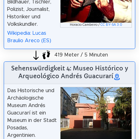
Bildhauer, Tischler,
Polizist, Journalist,
Historiker und
Volkskundler.
Horacio Cambeiro /
CC BY-SA 3.0
Wikipedia: Lucas
Braulio Areco (ES)
419 Meter / 5 Minuten
Sehenswürdigkeit 4: Museo Histórico y
Arqueológico Andrés Guacurarí
Das Historische und
Archäologische
Museum Andrés
Guacurarí ist ein
Museum in der Stadt
Posadas,
Argentinien.