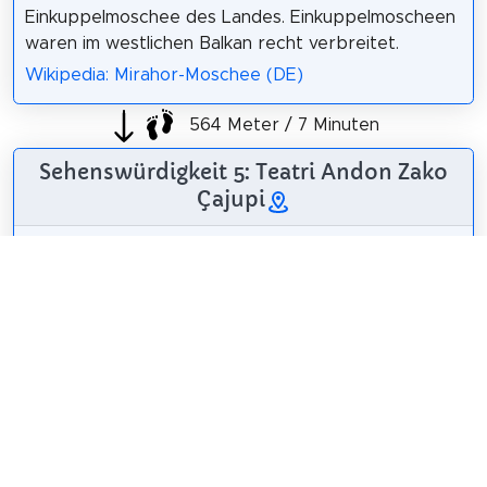
Einkuppelmoschee des Landes. Einkuppelmoscheen
waren im westlichen Balkan recht verbreitet.
Wikipedia: Mirahor-Moschee (DE)
564 Meter / 7 Minuten
Sehenswürdigkeit 5: Teatri Andon Zako
Çajupi
Das Andon Zako
Çajupi Theater,
benannt nach Andon
Zako Çajupi, ist das
Stadttheater der
Stadt Korçë im
Süden Albaniens.
Bes-ART
/
CC BY-SA 4.0
Wikipedia: Andon
Zako Çajupi Theatre (EN)