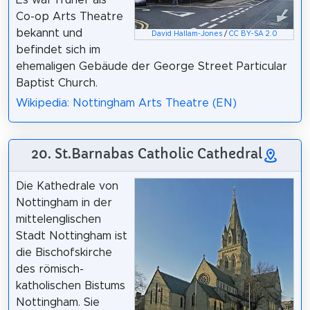
Es war früher als
Co-op Arts Theatre
bekannt und
David Hallam-Jones
/
CC BY-SA 2.0
befindet sich im
ehemaligen Gebäude der George Street Particular
Baptist Church.
Wikipedia: Nottingham Arts Theatre (EN)
20. St.Barnabas Catholic Cathedral
Die Kathedrale von
Nottingham in der
mittelenglischen
Stadt Nottingham ist
die Bischofskirche
des römisch-
katholischen Bistums
Nottingham. Sie