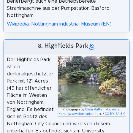
beherbergt auch eine betriebsbereite
Strahlmaschine aus der Pumpstation Basford,
Nottingham.
Wikipedia: Nottingham Industrial Museum (EN)
8. Highfields Park
Der Highfields Park
ist ein
denkmalgeschützter
Park mit 121 Acres
(49 ha) öffentlicher
Fläche im Westen
von Nottingham,
England. Es befindet
Photograph by
Clem Rutter, Rochester,
Kent.
(
www.clemrutter.net
). /
CC BY-SA 3.0
sich im Besitz des
Nottingham City Council und wird von diesem
unterhalten. Es befindet sich am University