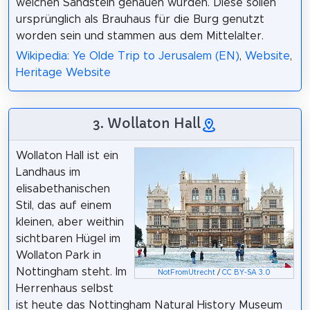
weichen Sandstein gehauen wurden. Diese sollen
ursprünglich als Brauhaus für die Burg genutzt
worden sein und stammen aus dem Mittelalter.
Wikipedia: Ye Olde Trip to Jerusalem (EN)
,
Website
,
Heritage Website
3. Wollaton Hall
Wollaton Hall ist ein
Landhaus im
elisabethanischen
Stil, das auf einem
kleinen, aber weithin
sichtbaren Hügel im
Wollaton Park in
Nottingham steht. Im
NotFromUtrecht
/
CC BY-SA 3.0
Herrenhaus selbst
ist heute das Nottingham Natural History Museum