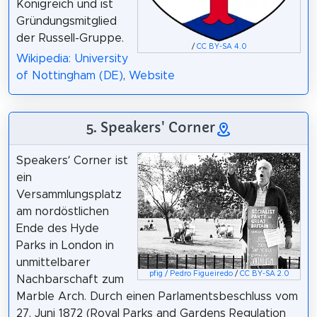
Königreich und ist
Gründungsmitglied
der Russell-Gruppe.
/
CC BY-SA 4.0
Wikipedia: University
of Nottingham (DE)
,
Website
5. Speakers' Corner
Speakers’ Corner ist
ein
Versammlungsplatz
am nordöstlichen
Ende des Hyde
Parks in London in
unmittelbarer
pfig / Pedro Figueiredo
/
CC BY-SA 2.0
Nachbarschaft zum
Marble Arch. Durch einen Parlamentsbeschluss vom
27. Juni 1872 (Royal Parks and Gardens Regulation