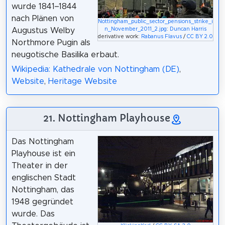
wurde 1841–1844
nach Plänen von
Nottingham_public_sector_pensions_strike_i
n_November_2011_2.jpg
:
Duncan Harris
Augustus Welby
derivative work:
Rabanus Flavus
/
CC BY 2.0
Northmore Pugin als
neugotische Basilika erbaut.
Wikipedia: Kathedrale von Nottingham (DE)
,
Website
,
Heritage Website
21. Nottingham Playhouse
Das Nottingham
Playhouse ist ein
Theater in der
englischen Stadt
Nottingham, das
1948 gegründet
wurde. Das