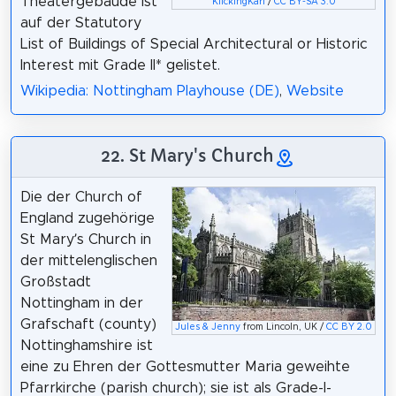
Theatergebäude ist
KlickingKarl
/
CC BY-SA 3.0
auf der Statutory
List of Buildings of Special Architectural or Historic
Interest mit Grade II* gelistet.
Wikipedia: Nottingham Playhouse (DE)
,
Website
22. St Mary's Church
Die der Church of
England zugehörige
St Mary’s Church in
der mittelenglischen
Großstadt
Nottingham in der
Grafschaft (county)
Jules & Jenny
from Lincoln, UK /
CC BY 2.0
Nottinghamshire ist
eine zu Ehren der Gottesmutter Maria geweihte
Pfarrkirche (parish church); sie ist als Grade-I-