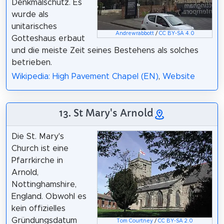
Denkmalschutz. Es
wurde als
unitarisches
Andrewrabbott
/
CC BY-SA 4.0
Gotteshaus erbaut
und die meiste Zeit seines Bestehens als solches
betrieben.
Wikipedia: High Pavement Chapel (EN)
,
Website
13. St Mary's Arnold
Die St. Mary's
Church ist eine
Pfarrkirche in
Arnold,
Nottinghamshire,
England. Obwohl es
kein offizielles
Gründungsdatum
Tom Courtney
/
CC BY-SA 2.0