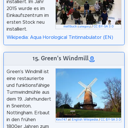
installiert. Im Jahr
2015 wurde es im
Einkaufszentrum im
ersten Stock neu
mattbuck
/
CC BY-SA 3.0
(
category
)
installiert.
Wikipedia: Aqua Horological Tintinnabulator (EN)
15. Green's Windmill
Green's Windmill ist
eine restaurierte
und funktionsfähige
Turmwindmühle aus
dem 19. Jahrhundert
in Sneinton,
Nottingham. Erbaut
in den frühen
Kev747
at
English Wikipedia
/
CC BY-SA 3.0
1800er Jahren zum