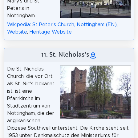
Mary's und St
Peter's in
Nottingham.
Wikipedia: St Peter's Church, Nottingham (EN)
,
Website
,
Heritage Website
11. St. Nicholas's
Die St. Nicholas
Church, die vor Ort
als St. Nic's bekannt
ist, ist eine
Pfarrkirche im
Stadtzentrum von
Nottingham, die der
anglikanischen
Diözese Southwell untersteht. Die Kirche steht seit
1953 unter Denkmalschutz des Ministeriums für