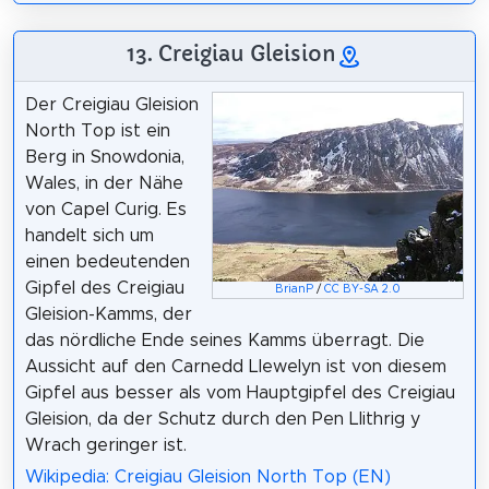
13. Creigiau Gleision
Der Creigiau Gleision
North Top ist ein
Berg in Snowdonia,
Wales, in der Nähe
von Capel Curig. Es
handelt sich um
einen bedeutenden
Gipfel des Creigiau
BrianP
/
CC BY-SA 2.0
Gleision-Kamms, der
das nördliche Ende seines Kamms überragt. Die
Aussicht auf den Carnedd Llewelyn ist von diesem
Gipfel aus besser als vom Hauptgipfel des Creigiau
Gleision, da der Schutz durch den Pen Llithrig y
Wrach geringer ist.
Wikipedia: Creigiau Gleision North Top (EN)