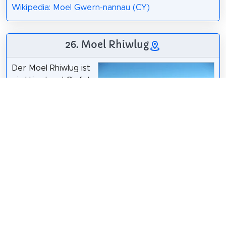
Wikipedia: Moel Gwern-nannau (CY)
26. Moel Rhiwlug
Der Moel Rhiwlug ist
ein Hügel und Gipfel
im Conwy County
Borough. Die Höhe
des Gipfels über
dem Meeresspiegel
beträgt 433 Meter
und die
Alwyn Williams
/
CC BY-SA 2.0
topographische
Prominenz 29 Meter. Er ist einer von über 2.600
Hügeln und Bergen, die in Wales offiziell anerkannt
sind.
Wikipedia: Moel Rhiwlug (CY)