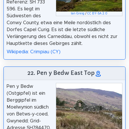
Referenz: SH 733
596. Es liegt im
Ian Greig
/
CC BY-SA 2.0
Südwesten des
Conwy County, etwa eine Meile nordöstlich des
Dorfes Capel Curig. Es ist die letzte südliche
Verlängerung des Carneddau, obwohl es nicht zur
Hauptkette dieses Gebirges zählt.
Wikipedia: Crimpiau (CY)
22. Pen y Bedw East Top
Pen y Bedw
(Ostgipfel) ist ein
Berggipfel im
Moelwynion südlich
von Betws-y-coed,
Gwynedd; Grid-
Adresse SH784470.