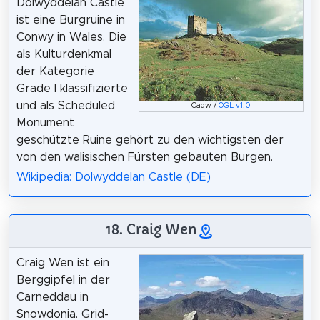
Dolwyddelan Castle
ist eine Burgruine in
Conwy in Wales. Die
als Kulturdenkmal
der Kategorie
Grade I klassifizierte
und als Scheduled
Cadw /
OGL v1.0
Monument
geschützte Ruine gehört zu den wichtigsten der
von den walisischen Fürsten gebauten Burgen.
Wikipedia: Dolwyddelan Castle (DE)
18. Craig Wen
Craig Wen ist ein
Berggipfel in der
Carneddau in
Snowdonia. Grid-