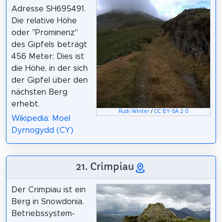
Adresse SH695491.
Die relative Höhe
oder "Prominenz"
des Gipfels beträgt
456 Meter: Dies ist
die Höhe, in der sich
der Gipfel über den
nächsten Berg
erhebt.
Rudi Winter
/
CC BY-SA 2.0
Wikipedia: Moel
Dyrnogydd (CY)
21. Crimpiau
Der Crimpiau ist ein
Berg in Snowdonia.
Betriebssystem-