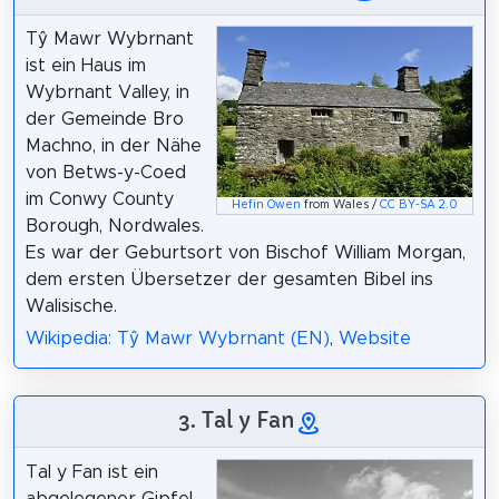
Tŷ Mawr Wybrnant
ist ein Haus im
Wybrnant Valley, in
der Gemeinde Bro
Machno, in der Nähe
von Betws-y-Coed
im Conwy County
Hefin Owen
from Wales /
CC BY-SA 2.0
Borough, Nordwales.
Es war der Geburtsort von Bischof William Morgan,
dem ersten Übersetzer der gesamten Bibel ins
Walisische.
Wikipedia: Tŷ Mawr Wybrnant (EN)
,
Website
3. Tal y Fan
Tal y Fan ist ein