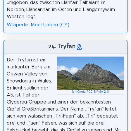
umgeben, das zwischen Llanfair Talhaiarn im
Norden, Llansannan im Osten und Llangernyw im
Westen liegt.
Wikipedia: Moel Unben (CY)
24. Tryfan
Der Tryfan ist ein
markanter Berg am
Ogwen Valley von
Snowdonia in Wales.
Er liegt südlich der
Ian Greig
/
CC BY-SA 2.0
A5, ist Teil der
Glyderau-Gruppe und einer der bekanntesten
Gipfel Großbritanniens. Der Name „Tryfan“ leitet
sich vom walisischen „Tri-Faen“ ab. „Tri“ bedeutet
drei und „faen“ Felsen, was sich auf die drei
Felsbuckel bezieht, die als Gipfel zu sehen sind. Mit