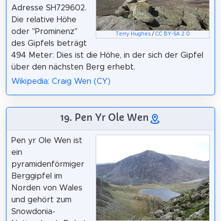
Adresse SH729602.
Die relative Höhe
oder "Prominenz"
Terry Hughes
/
CC BY-SA 2.0
des Gipfels beträgt
494 Meter: Dies ist die Höhe, in der sich der Gipfel
über den nächsten Berg erhebt.
Wikipedia: Craig Wen (CY)
19. Pen Yr Ole Wen
Pen yr Ole Wen ist
ein
pyramidenförmiger
Berggipfel im
Norden von Wales
und gehört zum
Snowdonia-