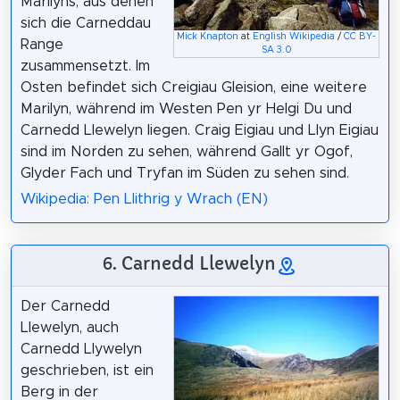
Marilyns, aus denen
sich die Carneddau
Mick Knapton
at
English Wikipedia
/
CC BY-
Range
SA 3.0
zusammensetzt. Im
Osten befindet sich Creigiau Gleision, eine weitere
Marilyn, während im Westen Pen yr Helgi Du und
Carnedd Llewelyn liegen. Craig Eigiau und Llyn Eigiau
sind im Norden zu sehen, während Gallt yr Ogof,
Glyder Fach und Tryfan im Süden zu sehen sind.
Wikipedia: Pen Llithrig y Wrach (EN)
6. Carnedd Llewelyn
Der Carnedd
Llewelyn, auch
Carnedd Llywelyn
geschrieben, ist ein
Berg in der