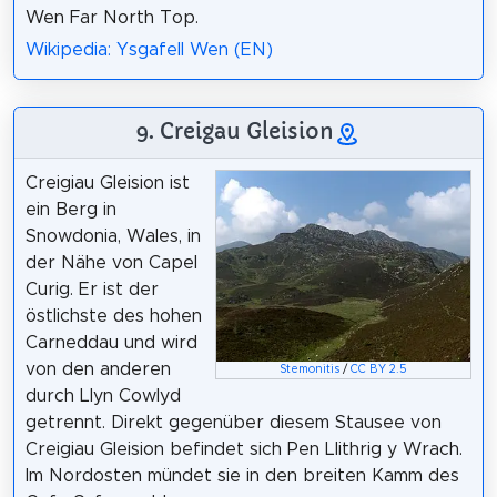
Wen Far North Top.
Wikipedia: Ysgafell Wen (EN)
9. Creigau Gleision
Creigiau Gleision ist
ein Berg in
Snowdonia, Wales, in
der Nähe von Capel
Curig. Er ist der
östlichste des hohen
Carneddau und wird
von den anderen
Stemonitis
/
CC BY 2.5
durch Llyn Cowlyd
getrennt. Direkt gegenüber diesem Stausee von
Creigiau Gleision befindet sich Pen Llithrig y Wrach.
Im Nordosten mündet sie in den breiten Kamm des