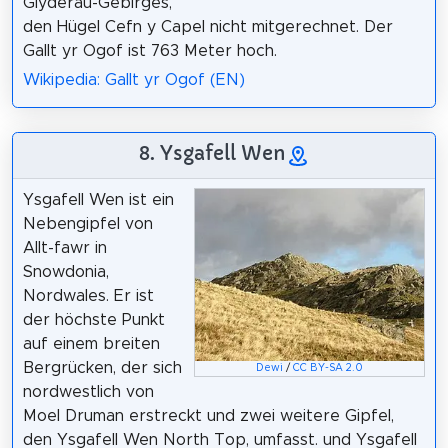
Glyderau-Gebirges,
den Hügel Cefn y Capel nicht mitgerechnet. Der
Gallt yr Ogof ist 763 Meter hoch.
Wikipedia: Gallt yr Ogof (EN)
8. Ysgafell Wen
Ysgafell Wen ist ein
Nebengipfel von
Allt-fawr in
Snowdonia,
Nordwales. Er ist
der höchste Punkt
auf einem breiten
Bergrücken, der sich
Dewi
/
CC BY-SA 2.0
nordwestlich von
Moel Druman erstreckt und zwei weitere Gipfel,
den Ysgafell Wen North Top, umfasst. und Ysgafell