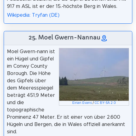
917 m ASL ist er der 15.-höchste Berg in Wales.
Wikipedia: Tryfan (DE)
25. Moel Gwern-Nannau
Moel Gwern-nann ist
ein Hügel und Gipfel
im Conwy County
Borough. Die Höhe
des Gipfels über
dem Meeresspiegel
beträgt 451,9 Meter
und die
Eirian Evans
/
CC BY-SA 2.0
topographische
Prominenz 47 Meter. Er ist einer von über 2.600
Hügeln und Bergen, die in Wales offiziell anerkannt
sind.