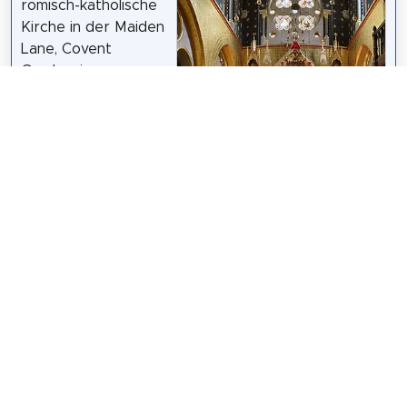
römisch-katholische
Kirche in der Maiden
Lane, Covent
Garden, im
Westminster City
Council in London,
England. Das
Kirchengebäude im
frühenglischen
AndyScott
/
CC BY-SA 4.0
gotischen Stil steht
unter Denkmalschutz und wurde von F. H. Pownall
entworfen; sie sei "besonders der Anbetung des
Allerheiligsten Sakramentes gewidmet".
Wikipedia: Corpus Christi Roman Catholic Church,
Maiden Lane (EN)
,
Website
,
Heritage Website
Teilen