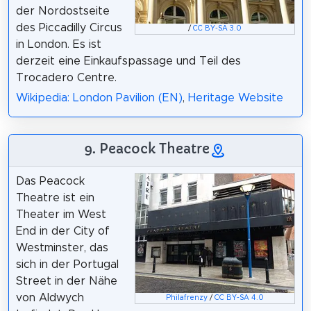
der Nordostseite
des Piccadilly Circus
/
CC BY-SA 3.0
in London. Es ist
derzeit eine Einkaufspassage und Teil des
Trocadero Centre.
Wikipedia: London Pavilion (EN)
,
Heritage Website
9. Peacock Theatre
Das Peacock
Theatre ist ein
Theater im West
End in der City of
Westminster, das
sich in der Portugal
Street in der Nähe
von Aldwych
Philafrenzy
/
CC BY-SA 4.0