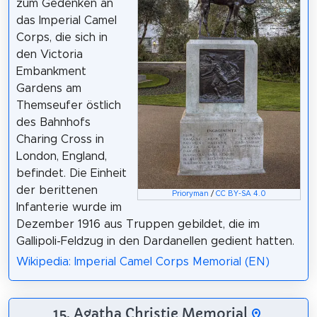
zum Gedenken an
das Imperial Camel
Corps, die sich in
den Victoria
Embankment
Gardens am
Themseufer östlich
des Bahnhofs
Charing Cross in
London, England,
befindet. Die Einheit
der berittenen
Prioryman
/
CC BY-SA 4.0
Infanterie wurde im
Dezember 1916 aus Truppen gebildet, die im
Gallipoli-Feldzug in den Dardanellen gedient hatten.
Wikipedia: Imperial Camel Corps Memorial (EN)
15. Agatha Christie Memorial