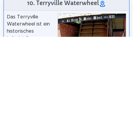
10. Terryville Waterwheel
Das Terryville
Waterwheel ist ein
historisches
industrielles
Wasserrad am
Pequabuck River und
der Main Street im
Stadtteil Terryville in
Jerry Dougherty /
CC BY 2.5
Plymouth,
Connecticut. Es wurde wahrscheinlich 1851 für einen
lokalen Uhrmacher erbaut und ist eines von drei
erhaltenen Wasserrädern aus dem 19. Jahrhundert
im Bundesstaat. Im Jahr 2002 wurde es in das
National Register of Historic Places aufgenommen.
Wikipedia: Terryville Waterwheel (EN)