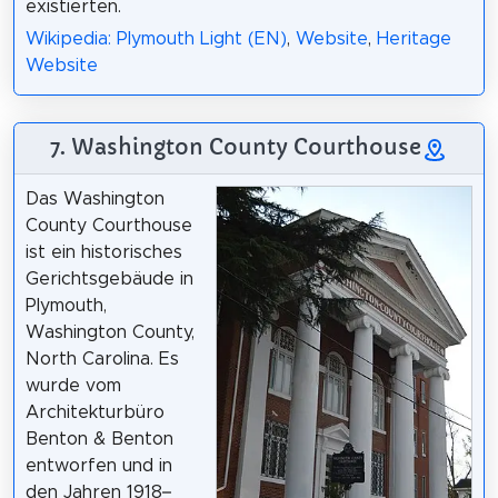
existierten.
Wikipedia: Plymouth Light (EN)
,
Website
,
Heritage
Website
7. Washington County Courthouse
Das Washington
County Courthouse
ist ein historisches
Gerichtsgebäude in
Plymouth,
Washington County,
North Carolina. Es
wurde vom
Architekturbüro
Benton & Benton
entworfen und in
den Jahren 1918–