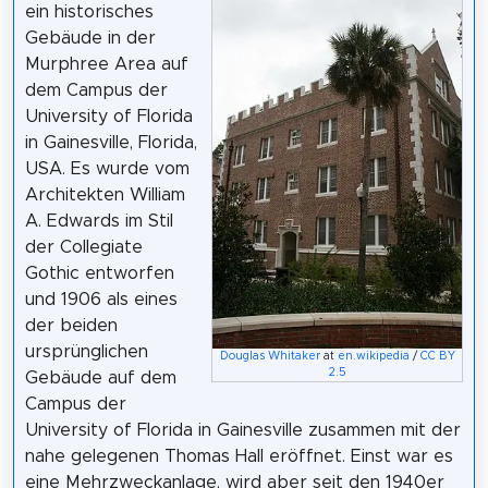
ein historisches
Gebäude in der
Murphree Area auf
dem Campus der
University of Florida
in Gainesville, Florida,
USA. Es wurde vom
Architekten William
A. Edwards im Stil
der Collegiate
Gothic entworfen
und 1906 als eines
der beiden
ursprünglichen
Douglas Whitaker
at
en.wikipedia
/
CC BY
2.5
Gebäude auf dem
Campus der
University of Florida in Gainesville zusammen mit der
nahe gelegenen Thomas Hall eröffnet. Einst war es
eine Mehrzweckanlage, wird aber seit den 1940er