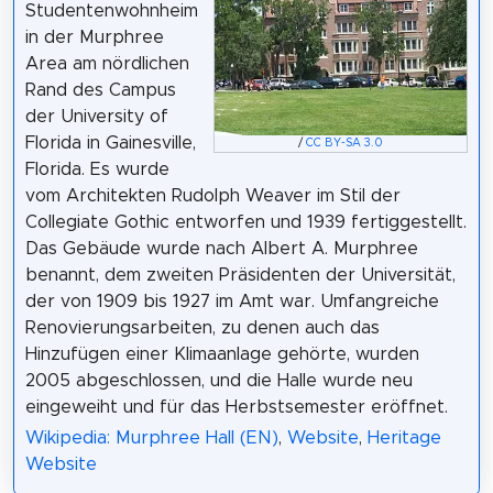
Studentenwohnheim
in der Murphree
Area am nördlichen
Rand des Campus
der University of
Florida in Gainesville,
/
CC BY-SA 3.0
Florida. Es wurde
vom Architekten Rudolph Weaver im Stil der
Collegiate Gothic entworfen und 1939 fertiggestellt.
Das Gebäude wurde nach Albert A. Murphree
benannt, dem zweiten Präsidenten der Universität,
der von 1909 bis 1927 im Amt war. Umfangreiche
Renovierungsarbeiten, zu denen auch das
Hinzufügen einer Klimaanlage gehörte, wurden
2005 abgeschlossen, und die Halle wurde neu
eingeweiht und für das Herbstsemester eröffnet.
Wikipedia: Murphree Hall (EN)
,
Website
,
Heritage
Website