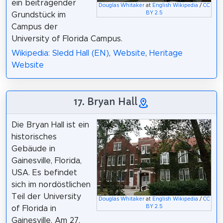
ein beitragender
Douglas Whitaker
at
English Wikipedia
/
CC
BY 2.5
Grundstück im
Campus der
University of Florida Campus.
Wikipedia: Sledd Hall (EN)
,
Website
,
Heritage
Website
17. Bryan Hall
Die Bryan Hall ist ein
historisches
Gebäude in
Gainesville, Florida,
USA. Es befindet
sich im nordöstlichen
Teil der University
Douglas Whitaker
at
English Wikipedia
/
CC
BY 2.5
of Florida in
Gainesville. Am 27.