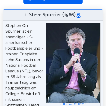
1. Steve Spurrier (1966)
Stephen Orr
Spurrier ist ein
ehemaliger US-
amerikanischer
Footballspieler und -
trainer. Er spielte
zehn Saisons in der
National Football
League (NFL), bevor
er 38 Jahre lang als
Trainer tätig war,
hauptsächlich am
College. Er wird oft
mit seinem
Jeff Kern
/
CC BY 2.0
Spitznamen "Head