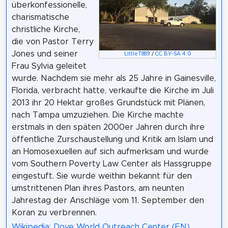
überkonfessionelle,
charismatische
christliche Kirche,
die von Pastor Terry
Jones und seiner
LittleT889
/
CC BY-SA 4.0
Frau Sylvia geleitet
wurde. Nachdem sie mehr als 25 Jahre in Gainesville,
Florida, verbracht hatte, verkaufte die Kirche im Juli
2013 ihr 20 Hektar großes Grundstück mit Plänen,
nach Tampa umzuziehen. Die Kirche machte
erstmals in den späten 2000er Jahren durch ihre
öffentliche Zurschaustellung und Kritik am Islam und
an Homosexuellen auf sich aufmerksam und wurde
vom Southern Poverty Law Center als Hassgruppe
eingestuft. Sie wurde weithin bekannt für den
umstrittenen Plan ihres Pastors, am neunten
Jahrestag der Anschläge vom 11. September den
Koran zu verbrennen.
Wikipedia: Dove World Outreach Center (EN)