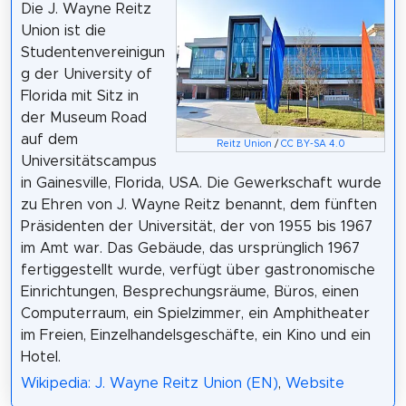
Die J. Wayne Reitz
Union ist die
Studentenvereinigun
g der University of
Florida mit Sitz in
der Museum Road
auf dem
Reitz Union
/
CC BY-SA 4.0
Universitätscampus
in Gainesville, Florida, USA. Die Gewerkschaft wurde
zu Ehren von J. Wayne Reitz benannt, dem fünften
Präsidenten der Universität, der von 1955 bis 1967
im Amt war. Das Gebäude, das ursprünglich 1967
fertiggestellt wurde, verfügt über gastronomische
Einrichtungen, Besprechungsräume, Büros, einen
Computerraum, ein Spielzimmer, ein Amphitheater
im Freien, Einzelhandelsgeschäfte, ein Kino und ein
Hotel.
Wikipedia: J. Wayne Reitz Union (EN)
,
Website