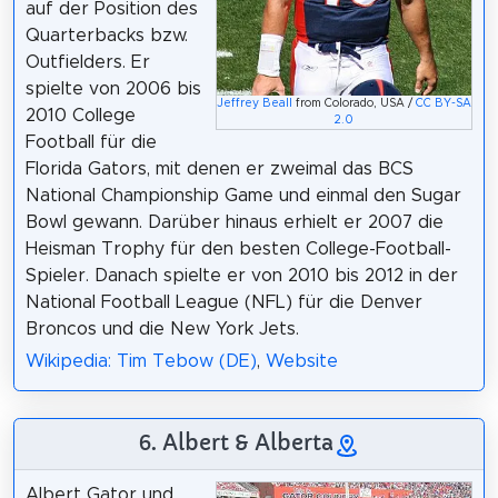
auf der Position des
Quarterbacks bzw.
Outfielders. Er
spielte von 2006 bis
Jeffrey Beall
from Colorado, USA /
CC BY-SA
2010 College
2.0
Football für die
Florida Gators, mit denen er zweimal das BCS
National Championship Game und einmal den Sugar
Bowl gewann. Darüber hinaus erhielt er 2007 die
Heisman Trophy für den besten College-Football-
Spieler. Danach spielte er von 2010 bis 2012 in der
National Football League (NFL) für die Denver
Broncos und die New York Jets.
Wikipedia: Tim Tebow (DE)
,
Website
6. Albert & Alberta
Albert Gator und