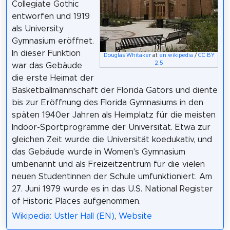
Collegiate Gothic
entworfen und 1919
als University
Gymnasium eröffnet.
In dieser Funktion
Douglas Whitaker
at
en.wikipedia
/
CC BY
2.5
war das Gebäude
die erste Heimat der
Basketballmannschaft der Florida Gators und diente
bis zur Eröffnung des Florida Gymnasiums in den
späten 1940er Jahren als Heimplatz für die meisten
Indoor-Sportprogramme der Universität. Etwa zur
gleichen Zeit wurde die Universität koedukativ, und
das Gebäude wurde in Women's Gymnasium
umbenannt und als Freizeitzentrum für die vielen
neuen Studentinnen der Schule umfunktioniert. Am
27. Juni 1979 wurde es in das U.S. National Register
of Historic Places aufgenommen.
Wikipedia: Ustler Hall (EN)
,
Website