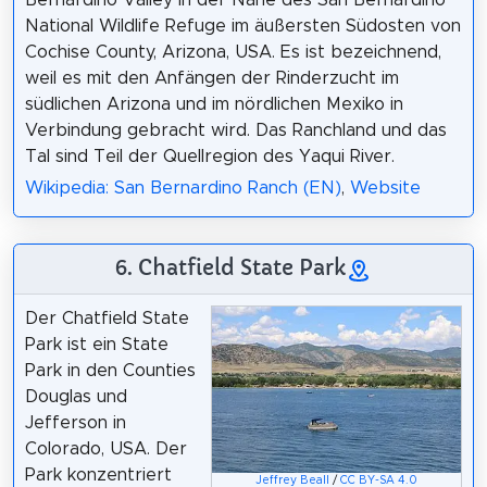
Bernardino Valley in der Nähe des San Bernardino
National Wildlife Refuge im äußersten Südosten von
Cochise County, Arizona, USA. Es ist bezeichnend,
weil es mit den Anfängen der Rinderzucht im
südlichen Arizona und im nördlichen Mexiko in
Verbindung gebracht wird. Das Ranchland und das
Tal sind Teil der Quellregion des Yaqui River.
Wikipedia: San Bernardino Ranch (EN)
,
Website
6. Chatfield State Park
Der Chatfield State
Park ist ein State
Park in den Counties
Douglas und
Jefferson in
Colorado, USA. Der
Park konzentriert
Jeffrey Beall
/
CC BY-SA 4.0