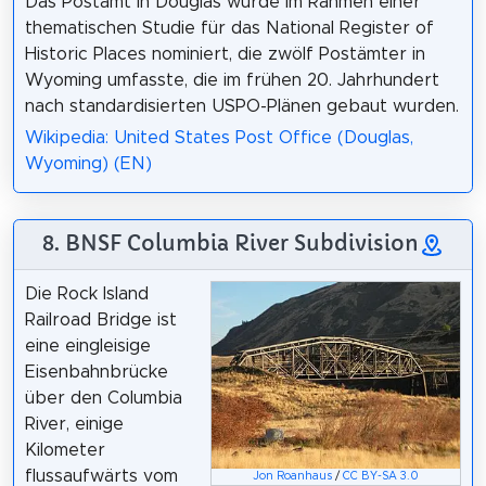
Das Postamt in Douglas wurde im Rahmen einer
thematischen Studie für das National Register of
Historic Places nominiert, die zwölf Postämter in
Wyoming umfasste, die im frühen 20. Jahrhundert
nach standardisierten USPO-Plänen gebaut wurden.
Wikipedia: United States Post Office (Douglas,
Wyoming) (EN)
8. BNSF Columbia River Subdivision
Die Rock Island
Railroad Bridge ist
eine eingleisige
Eisenbahnbrücke
über den Columbia
River, einige
Kilometer
flussaufwärts vom
Jon Roanhaus
/
CC BY-SA 3.0