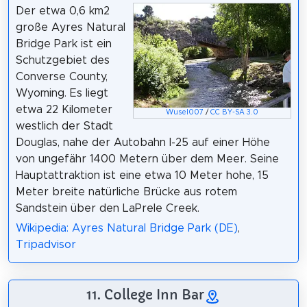
Der etwa 0,6 km2
große Ayres Natural
Bridge Park ist ein
Schutzgebiet des
Converse County,
Wyoming. Es liegt
etwa 22 Kilometer
Wusel007
/
CC BY-SA 3.0
westlich der Stadt
Douglas, nahe der Autobahn I-25 auf einer Höhe
von ungefähr 1400 Metern über dem Meer. Seine
Hauptattraktion ist eine etwa 10 Meter hohe, 15
Meter breite natürliche Brücke aus rotem
Sandstein über den LaPrele Creek.
Wikipedia: Ayres Natural Bridge Park (DE)
,
Tripadvisor
11. College Inn Bar