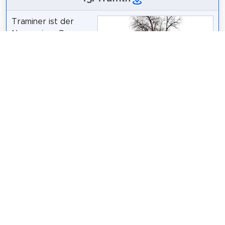
Traminer ist der
Name eines Raumes
in Latrán in Český
Krumlov. Auf der
einen Seite ist es
vom
Minoritenkloster mit
der
Juandev
/
CC BY-SA 3.0
Fronleichnamskirche
umgeben, auf der anderen Seite ist es von den
Häusern der Straßen Latránská, Klášterní und
Formanská umgeben.
Wikipedia: Tramín (Český Krumlov) (CS)
Teilen