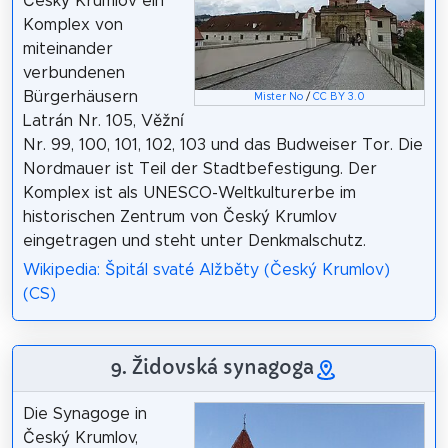
Český Krumlov ein
Komplex von
miteinander
verbundenen
Bürgerhäusern
Mister No
/
CC BY 3.0
Latrán Nr. 105, Věžní
Nr. 99, 100, 101, 102, 103 und das Budweiser Tor. Die
Nordmauer ist Teil der Stadtbefestigung. Der
Komplex ist als UNESCO-Weltkulturerbe im
historischen Zentrum von Český Krumlov
eingetragen und steht unter Denkmalschutz.
Wikipedia: Špitál svaté Alžběty (Český Krumlov)
(CS)
9. Židovská synagoga
Die Synagoge in
Český Krumlov,