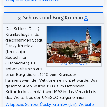
Wikipedia: Český Krumlov (DE)
3. Schloss und Burg Krumau
Das Schloss Český
Krumlov liegt in der
gleichnamigen Stadt
Český Krumlov
(Krumau) in
Südböhmen
(Tschechien). Es
VitVit
/
CC BY-SA 4.0
entwickelte sich aus
einer Burg, die um 1240 vom Krumauer
Familienzweig der Witigonen errichtet wurde. Das
gesamte Areal wurde 1989 zum Nationalen
Kulturdenkmal erklärt und 1992 in das Verzeichnis
des Welterbes der UNESCO aufgenommen.
Wikipedia: Schloss Český Krumlov (DE)
,
Website