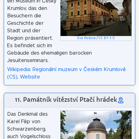
ein Museum in Český
Krumlov, das den
Besuchern die
Geschichte der
Stadt und der
Region präsentiert.
Eva Rešová
/
CC BY 3.0
Es befindet sich im
Gebäude des ehemaligen barocken
Jesuitenseminars.
Wikipedia: Regionální muzeum v Českém Krumlově
(CS)
,
Website
11. Památník vítězství Ptačí hrádek
Das Denkmal des
Karel Filip von
Schwarzenberg,
auch Vogelschloss