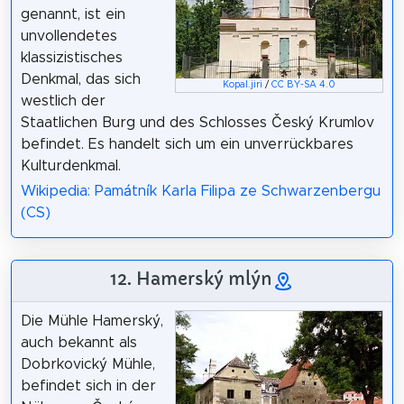
genannt, ist ein
unvollendetes
klassizistisches
Denkmal, das sich
Kopal.jiri
/
CC BY-SA 4.0
westlich der
Staatlichen Burg und des Schlosses Český Krumlov
befindet. Es handelt sich um ein unverrückbares
Kulturdenkmal.
Wikipedia: Památník Karla Filipa ze Schwarzenbergu
(CS)
12. Hamerský mlýn
Die Mühle Hamerský,
auch bekannt als
Dobrkovický Mühle,
befindet sich in der