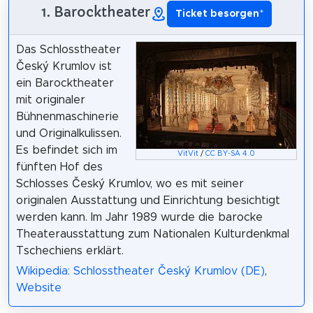
1. Barocktheater
Ticket besorgen
*
Das Schlosstheater
Český Krumlov ist
ein Barocktheater
mit originaler
Bühnenmaschinerie
und Originalkulissen.
Es befindet sich im
VitVit
/
CC BY-SA 4.0
fünften Hof des
Schlosses Český Krumlov, wo es mit seiner
originalen Ausstattung und Einrichtung besichtigt
werden kann. Im Jahr 1989 wurde die barocke
Theaterausstattung zum Nationalen Kulturdenkmal
Tschechiens erklärt.
Wikipedia: Schlosstheater Český Krumlov (DE)
,
Website