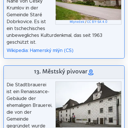
Nähe von Český
Krumlov in der
Gemeinde Staré
Dobrkovice. Es ist
Mlyneček
/
CC BY-SA 4.0
ein tschechisches
unbewegliches Kulturdenkmal, das seit 1963
geschützt ist.
Wikipedia: Hamerský mlýn (CS)
13. Městský pivovar
Die Stadtbrauerei
ist ein Renaissance-
Gebäude der
ehemaligen Brauerei,
die von der
Gemeinde
gegründet wurde