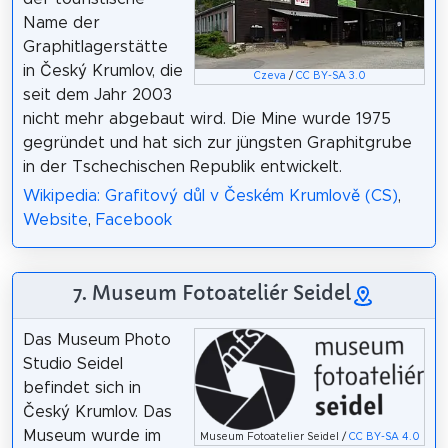
Name der
Graphitlagerstätte
in Český Krumlov, die
Czeva
/
CC BY-SA 3.0
seit dem Jahr 2003
nicht mehr abgebaut wird. Die Mine wurde 1975
gegründet und hat sich zur jüngsten Graphitgrube
in der Tschechischen Republik entwickelt.
Wikipedia: Grafitový důl v Českém Krumlově (CS)
,
Website
,
Facebook
7. Museum Fotoateliér Seidel
Das Museum Photo
Studio Seidel
befindet sich in
Český Krumlov. Das
Museum wurde im
Museum Fotoatelier Seidel /
CC BY-SA 4.0