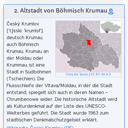
2. Altstadt von Böhmisch Krumau
Český Krumlov
[ˈtʃɛskiː ˈkrumlɔf],
deutsch Krumau,
auch Böhmisch
Krumau, Krumau an
der Moldau oder
Krummau, ist eine
Stadt in Südböhmen
Chris die Seele
/
CC BY-SA 4.0
(Tschechien). Die
Flussschleife der Vltava/Moldau, in der die Stadt
entstand, spiegelt sich auch in deren Namen –
Chrumbenowe wider. Die historische Altstadt wird
als Kulturdenkmal auf der Liste des UNESCO-
Welterbes geführt. Die Stadt wurde 1963 zum
städtischen Denkmalschutzgebiet erklärt.