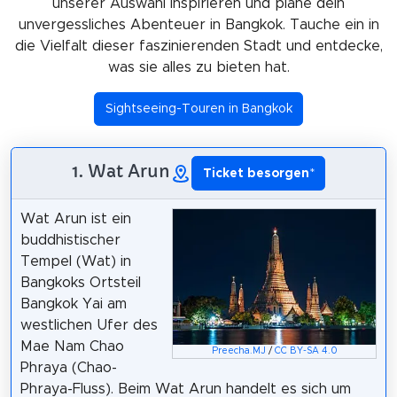
unserer Auswahl inspirieren und plane dein
unvergessliches Abenteuer in Bangkok. Tauche ein in
die Vielfalt dieser faszinierenden Stadt und entdecke,
was sie alles zu bieten hat.
Sightseeing-Touren in Bangkok
1. Wat Arun
Ticket besorgen
*
Wat Arun ist ein
buddhistischer
Tempel (Wat) in
Bangkoks Ortsteil
Bangkok Yai am
westlichen Ufer des
Mae Nam Chao
Preecha.MJ
/
CC BY-SA 4.0
Phraya (Chao-
Phraya-Fluss). Beim Wat Arun handelt es sich um