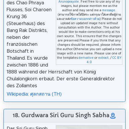
Arunoprayote
. Feel free to use any of my
des Chao Phraya
images, but please mention me as the
Flusses, Soi Charoen
author and may send me a
message.
(สามารถใช้ภาพได้อิสระ แต่กรุณาใส่เครดิตผู้ถ่าย
Krung 36
และอาจส่ง
ข้อความบอกกล่าวด้วย
) Please do not
(Steuerhaus) des
upload an updated image here without
consultation with the Author. The author
Bang Rak Distrikts,
would like to make corrections only at his
own source. This ensures that the changes
neben der
are preserved.Please if you think that any
französischen
changes should be required, please inform
the author.Otherwise you can upload a new
Botschaft in
image with a new name. Please use one of
Thailand. Es wurde
the templates
derivative
or
extract
. /
CC BY
4.0
zwischen 1886 und
1888 während der Herrschaft von König
Chulalongkorn erbaut. Der erste Generaldirektor
des Zollamtes
Wikipedia: ศุลกสถาน (TH)
18. Gurdwara Siri Guru Singh Sabha
Das Sri Guru Singh