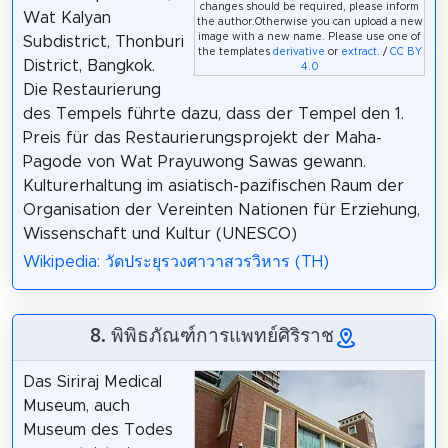
changes should be required, please inform
Wat Kalyan
the author.Otherwise you can upload a new
image with a new name. Please use one of
Subdistrict, Thonburi
the templates
derivative
or
extract
. /
CC BY
District, Bangkok.
4.0
Die Restaurierung
des Tempels führte dazu, dass der Tempel den 1.
Preis für das Restaurierungsprojekt der Maha-
Pagode von Wat Prayuwong Sawas gewann.
Kulturerhaltung im asiatisch-pazifischen Raum der
Organisation der Vereinten Nationen für Erziehung,
Wissenschaft und Kultur (UNESCO)
Wikipedia: วัดประยุรวงศาวาสวรวิหาร (TH)
8. พิพิธภัณฑ์การแพทย์ศิริราช
Das Siriraj Medical
Museum, auch
Museum des Todes