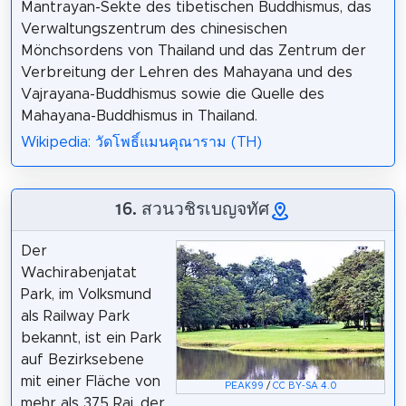
Mantrayan-Sekte des tibetischen Buddhismus, das
Verwaltungszentrum des chinesischen
Mönchsordens von Thailand und das Zentrum der
Verbreitung der Lehren des Mahayana und des
Vajrayana-Buddhismus sowie die Quelle des
Mahayana-Buddhismus in Thailand.
Wikipedia: วัดโพธิ์แมนคุณาราม (TH)
16. สวนวชิรเบญจทัศ
Der
Wachirabenjatat
Park, im Volksmund
als Railway Park
bekannt, ist ein Park
auf Bezirksebene
mit einer Fläche von
PEAK99
/
CC BY-SA 4.0
mehr als 375 Rai, der