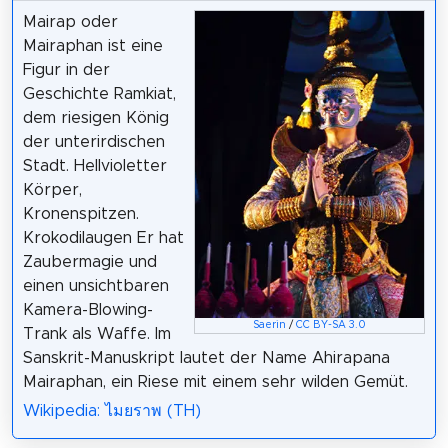
Mairap oder
Mairaphan ist eine
Figur in der
Geschichte Ramkiat,
dem riesigen König
der unterirdischen
Stadt. Hellvioletter
Körper,
Kronenspitzen.
Krokodilaugen Er hat
Zaubermagie und
einen unsichtbaren
Kamera-Blowing-
Saerin
/
CC BY-SA 3.0
Trank als Waffe. Im
Sanskrit-Manuskript lautet der Name Ahirapana
Mairaphan, ein Riese mit einem sehr wilden Gemüt.
Wikipedia: ไมยราพ (TH)