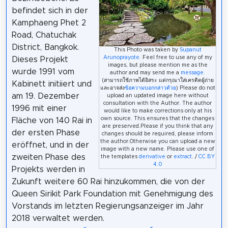
befindet sich in der
Kamphaeng Phet 2
Road, Chatuchak
District, Bangkok.
This Photo was taken by
Supanut
Arunoprayote
. Feel free to use any of my
Dieses Projekt
images, but please mention me as the
wurde 1991 vom
author and may send me a
message.
(สามารถใช้ภาพได้อิสระ แต่กรุณาใส่เครดิตผู้ถ่าย
Kabinett initiiert und
และอาจส่ง
ข้อความบอกกล่าวด้วย
) Please do not
am 19. Dezember
upload an updated image here without
consultation with the Author. The author
1996 mit einer
would like to make corrections only at his
own source. This ensures that the changes
Fläche von 140 Rai in
are preserved.Please if you think that any
der ersten Phase
changes should be required, please inform
the author.Otherwise you can upload a new
eröffnet, und in der
image with a new name. Please use one of
zweiten Phase des
the templates
derivative
or
extract
. /
CC BY
4.0
Projekts werden in
Zukunft weitere 60 Rai hinzukommen, die von der
Queen Sirikit Park Foundation mit Genehmigung des
Vorstands im letzten Regierungsanzeiger im Jahr
2018 verwaltet werden.