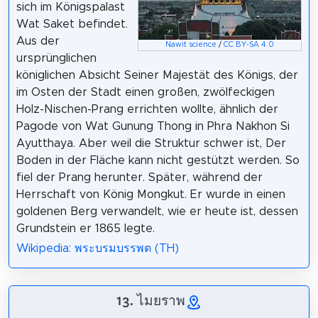
sich im Königspalast
Wat Saket befindet.
Aus der
Nawit science
/
CC BY-SA 4.0
ursprünglichen
königlichen Absicht Seiner Majestät des Königs, der
im Osten der Stadt einen großen, zwölfeckigen
Holz-Nischen-Prang errichten wollte, ähnlich der
Pagode von Wat Gunung Thong in Phra Nakhon Si
Ayutthaya. Aber weil die Struktur schwer ist, Der
Boden in der Fläche kann nicht gestützt werden. So
fiel der Prang herunter. Später, während der
Herrschaft von König Mongkut. Er wurde in einen
goldenen Berg verwandelt, wie er heute ist, dessen
Grundstein er 1865 legte.
Wikipedia: พระบรมบรรพต (TH)
13. ไมยราพ