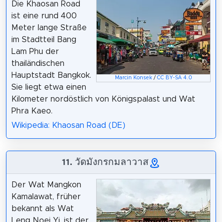
Die Khaosan Road
ist eine rund 400
Meter lange Straße
im Stadtteil Bang
Lam Phu der
thailändischen
Hauptstadt Bangkok.
Marcin Konsek
/
CC BY-SA 4.0
Sie liegt etwa einen
Kilometer nordöstlich von Königspalast und Wat
Phra Kaeo.
Wikipedia: Khaosan Road (DE)
11. วัดมังกรกมลาวาส
Der Wat Mangkon
Kamalawat, früher
bekannt als Wat
Leng Noei Yi, ist der