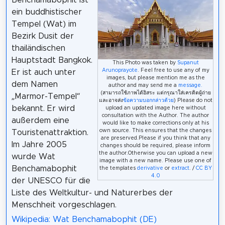
Benchamabophit ist
ein buddhistischer
Tempel (Wat) im
Bezirk Dusit der
thailändischen
Hauptstadt Bangkok.
This Photo was taken by
Supanut
Arunoprayote
. Feel free to use any of my
Er ist auch unter
images, but please mention me as the
dem Namen
author and may send me a
message.
(สามารถใช้ภาพได้อิสระ แต่กรุณาใส่เครดิตผู้ถ่าย
„Marmor-Tempel“
และอาจส่ง
ข้อความบอกกล่าวด้วย
) Please do not
bekannt. Er wird
upload an updated image here without
consultation with the Author. The author
außerdem eine
would like to make corrections only at his
own source. This ensures that the changes
Touristenattraktion.
are preserved.Please if you think that any
Im Jahre 2005
changes should be required, please inform
the author.Otherwise you can upload a new
wurde Wat
image with a new name. Please use one of
Benchamabophit
the templates
derivative
or
extract
. /
CC BY
4.0
der UNESCO für die
Liste des Weltkultur- und Naturerbes der
Menschheit vorgeschlagen.
Wikipedia: Wat Benchamabophit (DE)