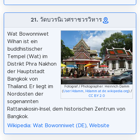
21. วัดบวรนิเวศราชวรวิหาร
Wat Bowonniwet
Wihan ist ein
buddhistischer
Tempel (Wat) im
Distrikt Phra Nakhon
der Hauptstadt
Bangkok von
Thailand. Er liegt im
Fotograf / Photographer: Heinrich Damm
(
User:Hdamm
,
Hdamm at de.wikipedia.org
) /
Nordosten der
CC BY 2.0
sogenannten
Rattanakosin-Insel, dem historischen Zentrum von
Bangkok.
Wikipedia: Wat Bowonniwet (DE)
,
Website