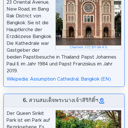
23 Oriental Avenue,
New Road, im Bang
Rak District von
Bangkok. Sie ist die
Hauptkirche der
Erzdiözese Bangkok.
Die Kathedrale war
Chainwit.
/
CC BY-SA 4.0
Gastgeber der
beiden Papstbesuche in Thailand: Papst Johannes
Paul II. im Jahr 1984 und Papst Franziskus im Jahr
2019.
Wikipedia: Assumption Cathedral, Bangkok (EN)
6. สวนสมเด็จพระนางเจ้าสิริกิติ์ฯ
Der Queen Sirikit
Park ist ein Park auf
Bezirksebene. Es