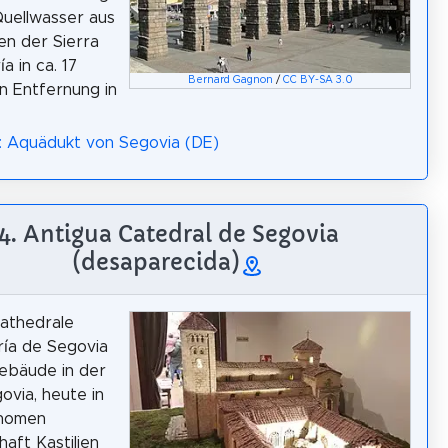
Quellwasser aus
n der Sierra
a in ca. 17
Bernard Gagnon
/
CC BY-SA 3.0
n Entfernung in
: Aquädukt von Segovia (DE)
4. Antigua Catedral de Segovia
(desaparecida)
Kathedrale
ía de Segovia
ebäude in der
ovia, heute in
nomen
aft Kastilien