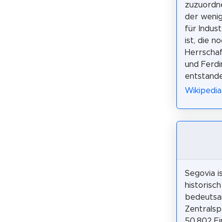
zuzuordne
der wenig
für Indust
ist, die n
Herrschaf
und Ferd
entstande
Wikipedia
Segovia i
historisch
bedeutsa
Zentralsp
50.802 Ei