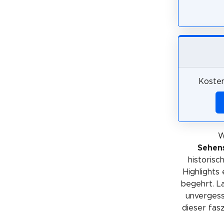
Kosten
W
Sehens
historis
Highlights
begehrt. La
unvergessl
dieser fas