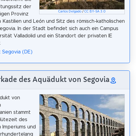
ltungssitz der
Carlos Delgado
/
CC BY-SA 3.0
igen Provinz
n Kastilien und León und Sitz des römisch-katholischen
egovia. In der Stadt befindet sich auch ein Campus
rsität Valladolid und ein Standort der privaten IE
.
: Segovia (DE)
rkade des Aquädukt von Segovia
dukt von
n
panien stammt
lütezeit des
n Imperiums und
hrhundertelang