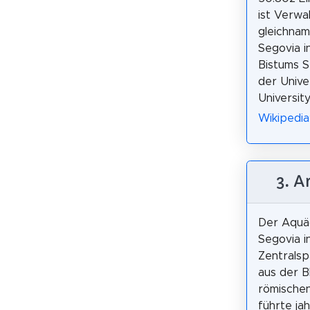
ist Verwa
gleichnam
Segovia i
Bistums S
der Unive
University
Wikipedia
3. A
Der Aquä
Segovia i
Zentrals
aus der B
römische
führte ja