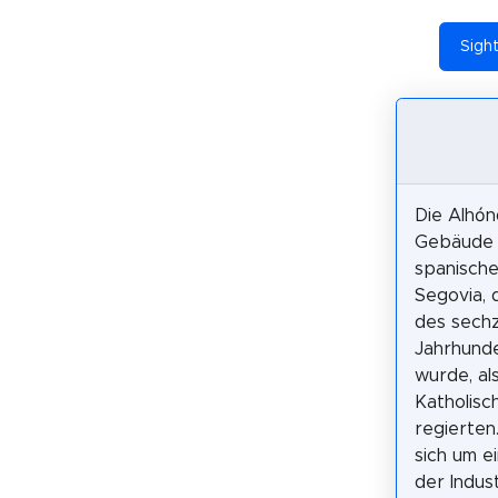
Sigh
Die Alhónd
Gebäude 
spanische
Segovia, 
des sech
Jahrhund
wurde, als
Katholisc
regierten
sich um e
der Indus