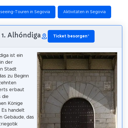
tseeing-Touren in Segovia
Aktivitäten in Segovia
1. Alhóndiga
Ticket besorgen
*
iga ist ein
in der
n Stadt
das zu Beginn
zehnten
erts erbaut
 die
hen Könige
. Es handelt
in Gebäude, das
triegotik