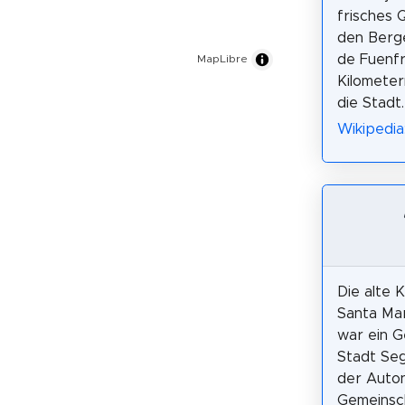
frisches 
den Berge
de Fuenfrí
MapLibre
Kilometer
die Stadt.
Wikipedia
Die alte 
Santa Mar
war ein G
Stadt Seg
der Auto
Gemeinsch