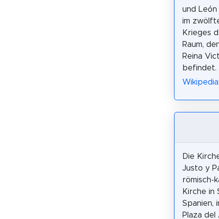
und León 
im zwölf
Krieges d
Raum, den
Reina Vic
befindet.
Wikipedia
Die Kirch
Justo y Pa
römisch-k
Kirche in 
Spanien, 
Plaza del