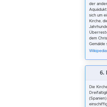
der ander
Aquädukts
sich um e
Kirche, d
Jahrhunde
Überreste
dem Chris
Gemälde 
Wikipedia
6.
Die Kirch
Dreifaltig
(Spanien) 
einschiffi