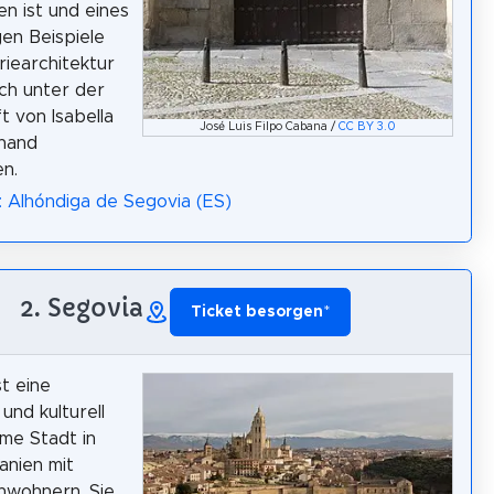
n ist und eines
en Beispiele
riearchitektur
och unter der
t von Isabella
José Luis Filpo Cabana /
CC BY 3.0
inand
n.
: Alhóndiga de Segovia (ES)
2. Segovia
Ticket besorgen
*
st eine
 und kulturell
me Stadt in
anien mit
nwohnern. Sie