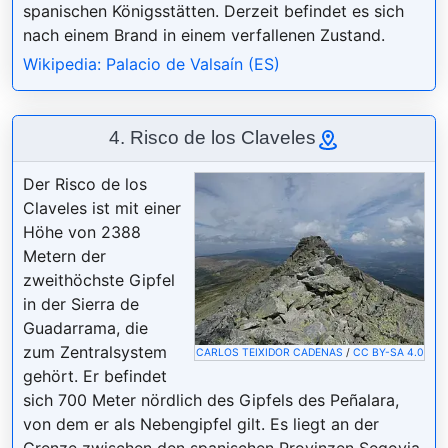
spanischen Königsstätten. Derzeit befindet es sich
nach einem Brand in einem verfallenen Zustand.
Wikipedia: Palacio de Valsaín (ES)
4. Risco de los Claveles
Der Risco de los
Claveles ist mit einer
Höhe von 2388
Metern der
zweithöchste Gipfel
in der Sierra de
Guadarrama, die
zum Zentralsystem
CARLOS TEIXIDOR CADENAS
/
CC BY-SA 4.0
gehört. Er befindet
sich 700 Meter nördlich des Gipfels des Peñalara,
von dem er als Nebengipfel gilt. Es liegt an der
Grenze zwischen den spanischen Provinzen Segovia