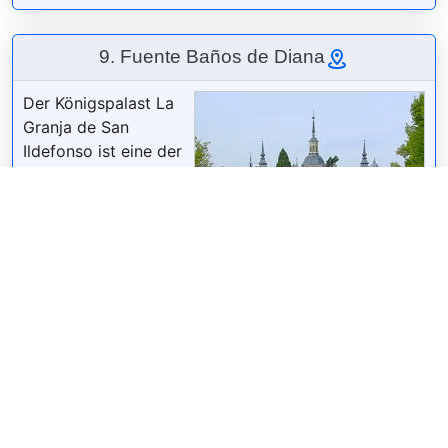
9. Fuente Baños de Diana
Der Königspalast La
Granja de San
Ildefonso ist eine der
Residenzen der
spanischen
Königsfamilie und
befindet sich in der
Gemeinde Real Sitio
de San Ildefonso in
Segovia. Es wird von
National Heritage
/
CC BY-SA 3.0
verwaltet und ist für
die Öffentlichkeit zugänglich.
Wikipedia: Palacio Real de la Granja de San
Ildefonso (ES)