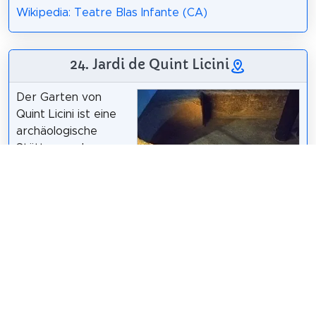
Wikipedia: Teatre Blas Infante (CA)
24. Jardi de Quint Licini
Der Garten von
Quint Licini ist eine
archäologische
Stätte aus der
Römerzeit in
Badalona, die heute
ein Museum ist und
Teil des
Raumkomplexes des Museums von Badalona ist und
sich im Untergeschoss der Plaça de l'Assemblea de
Catalunya 3 befindet. Es handelt sich um einen
antiken Garten eines römischen Domus in der Stadt
Baetulo, in dessen Zentrum sich ein Schwimmbad