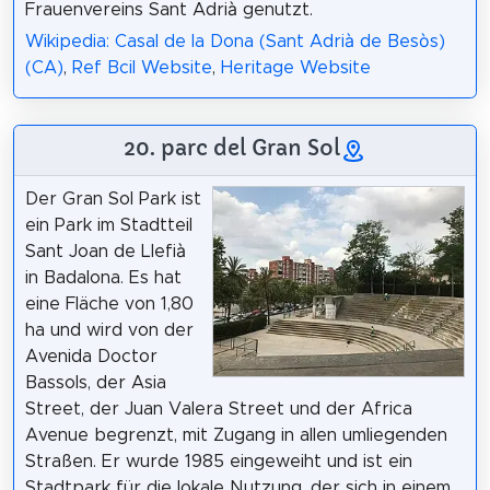
Frauenvereins Sant Adrià genutzt.
Wikipedia: Casal de la Dona (Sant Adrià de Besòs)
(CA)
,
Ref Bcil Website
,
Heritage Website
20. parc del Gran Sol
Der Gran Sol Park ist
ein Park im Stadtteil
Sant Joan de Llefià
in Badalona. Es hat
eine Fläche von 1,80
ha und wird von der
Avenida Doctor
Bassols, der Asia
Street, der Juan Valera Street und der Africa
Avenue begrenzt, mit Zugang in allen umliegenden
Straßen. Er wurde 1985 eingeweiht und ist ein
Stadtpark für die lokale Nutzung, der sich in einem