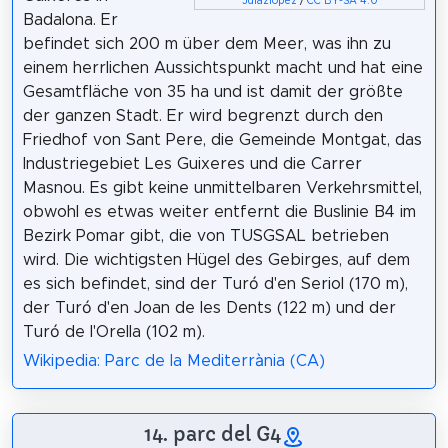
Jdiazlopez
/
CC BY-SA 4.0
Badalona. Er
befindet sich 200 m über dem Meer, was ihn zu
einem herrlichen Aussichtspunkt macht und hat eine
Gesamtfläche von 35 ha und ist damit der größte
der ganzen Stadt. Er wird begrenzt durch den
Friedhof von Sant Pere, die Gemeinde Montgat, das
Industriegebiet Les Guixeres und die Carrer
Masnou. Es gibt keine unmittelbaren Verkehrsmittel,
obwohl es etwas weiter entfernt die Buslinie B4 im
Bezirk Pomar gibt, die von TUSGSAL betrieben
wird. Die wichtigsten Hügel des Gebirges, auf dem
es sich befindet, sind der Turó d'en Seriol (170 m),
der Turó d'en Joan de les Dents (122 m) und der
Turó de l'Orella (102 m).
Wikipedia: Parc de la Mediterrània (CA)
14. parc del G4