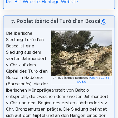
Ref Bcil Website
,
Heritage Website
7. Poblat ibèric del Turó d'en Boscà
Die iberische
Siedlung Turó d'en
Boscà ist eine
Siedlung aus dem
vierten Jahrhundert
v. Chr. auf dem
Gipfel des Turó d'en
Boscà in Badalona
Enrique Íñiguez Rodríguez (
Qoan
) /
CC BY-
SA 3.0
(Barcelonès), die der
iberischen Münzprägeanstalt von Baitolo
entspricht, die zwischen dem zweiten Jahrhundert
v. Chr. und dem Beginn des ersten Jahrhunderts v.
Chr. Bronzemünzen prägte. Die Siedlung befindet
sich auf dem Gipfel und an den Hängen eines der