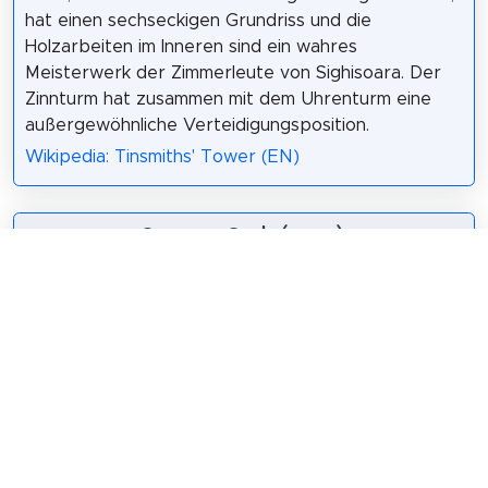
hat einen sechseckigen Grundriss und die
Holzarbeiten im Inneren sind ein wahres
Meisterwerk der Zimmerleute von Sighisoara. Der
Zinnturm hat zusammen mit dem Uhrenturm eine
außergewöhnliche Verteidigungsposition.
Wikipedia: Tinsmiths' Tower (EN)
7. Casa cu Cerb (1840)
Das Hirschhaus in
Sighișoara ist ein
historisches
Denkmal, das sich
auf dem Territorium
von Sighișoara
Fridolin68
/
CC BY-SA 4.0
befindet. Im
Nationalen Archäologischen Repertoire erscheint