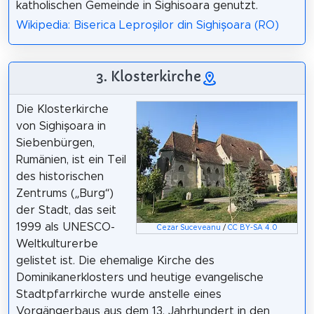
katholischen Gemeinde in Sighisoara genutzt.
Wikipedia: Biserica Leproșilor din Sighișoara (RO)
3. Klosterkirche
Die Klosterkirche
von Sighișoara in
Siebenbürgen,
Rumänien, ist ein Teil
des historischen
Zentrums („Burg“)
der Stadt, das seit
1999 als UNESCO-
Cezar Suceveanu
/
CC BY-SA 4.0
Weltkulturerbe
gelistet ist. Die ehemalige Kirche des
Dominikanerklosters und heutige evangelische
Stadtpfarrkirche wurde anstelle eines
Vorgängerbaus aus dem 13. Jahrhundert in den