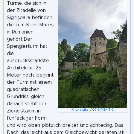
Türme, die sich in
der Zitadelle von
Sighișoara befinden,
die zum Kreis Mureș
in Rumänien
gehört.Der
Spenglerturm hat
die
ausdrucksstärkste
Architektur: 25
Meter hoch, beginnt
der Turm mit einem
quadratischen
Grundriss, gleich
danach steht der
Xhulia Likaj
/
CC BY-SA 4.0
Ziegelstamm in
fünfeckiger Form
und wird oben plötzlich breiter und achteckig. Das
Dach, das leicht aus dem Gleichgewicht geraten ist,