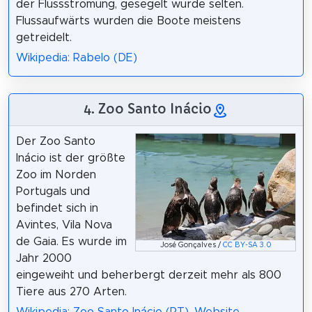
der Flussströmung, gesegelt wurde selten.
Flussaufwärts wurden die Boote meistens
getreidelt.
Wikipedia: Rabelo (DE)
4. Zoo Santo Inácio
Der Zoo Santo
Inácio ist der größte
Zoo im Norden
Portugals und
befindet sich in
Avintes, Vila Nova
de Gaia. Es wurde im
José Gonçalves /
CC BY-SA 3.0
Jahr 2000
eingeweiht und beherbergt derzeit mehr als 800
Tiere aus 270 Arten.
Wikipedia: Zoo Santo Inácio (PT)
,
Website