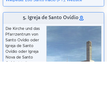
5. Igreja de Santo Ovídio
Die Kirche und das
Pfarrzentrum von
Santo Ovídio oder
Igreja de Santo
Ovídio oder Igreja
Nova de Santo
Ovídio ist die
Pfarrkirche der
Pfarrei Santo Ovídio
in Mafamude, in der
heutigen Pfarrei
Mafamude und Vilar
do Paraíso, in der
Gemeinde Vila Nova