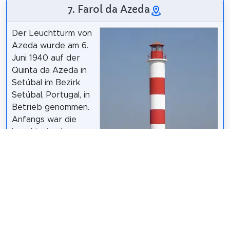
7. Farol da Azeda
Der Leuchtturm von
Azeda wurde am 6.
Juni 1940 auf der
Quinta da Azeda in
Setúbal im Bezirk
Setúbal, Portugal, in
Betrieb genommen.
Anfangs war die
Leuchte in einer
Hütte auf einem
Hügel montiert, aber
der Neubau der
Wohnungen
Igiul
/
CC BY 3.0
erschwerte die Sicht
und 1996 wurde ein 31 Meter hoher zylindrischer
Turm errichtet. Der Leuchtturm befindet sich etwa