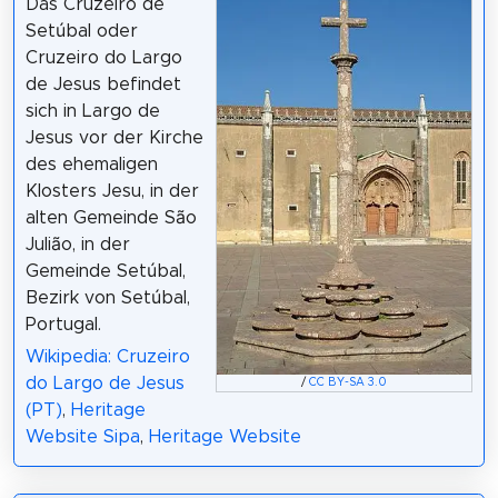
Das Cruzeiro de
Setúbal oder
Cruzeiro do Largo
de Jesus befindet
sich in Largo de
Jesus vor der Kirche
des ehemaligen
Klosters Jesu, in der
alten Gemeinde São
Julião, in der
Gemeinde Setúbal,
Bezirk von Setúbal,
Portugal.
Wikipedia: Cruzeiro
do Largo de Jesus
/
CC BY-SA 3.0
(PT)
,
Heritage
Website Sipa
,
Heritage Website