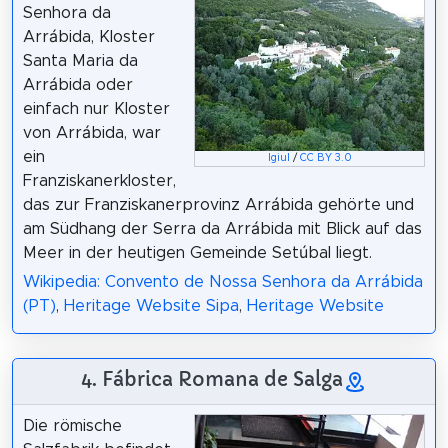
Senhora da
Arrábida, Kloster
Santa Maria da
Arrábida oder
einfach nur Kloster
von Arrábida, war
ein
Igiul
/
CC BY 3.0
Franziskanerkloster,
das zur Franziskanerprovinz Arrábida gehörte und
am Südhang der Serra da Arrábida mit Blick auf das
Meer in der heutigen Gemeinde Setúbal liegt.
Wikipedia: Convento de Nossa Senhora da Arrábida
(PT)
,
Heritage Website Sipa
,
Heritage Website
4. Fábrica Romana de Salga
Die römische