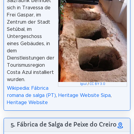
Salzfabrik befindet
sich in Travessa de
Frei Gaspar, im
Zentrum der Stadt
Setúbal, im
Untergeschoss
eines Gebäudes, in
dem
Dienstleistungen der
Tourismusregion
Costa Azul installiert
wurden.
Igiul
/
CC BY 3.0
Wikipedia: Fábrica
romana de salga (PT)
,
Heritage Website Sipa
,
Heritage Website
5. Fábrica de Salga de Peixe do Creiro