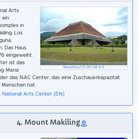
nal Arts
 ein
omplex in
iling, Los
guna,
en. Das Haus
6 eingeweiht.
ter ist das
Nixwrites
/
CC-BY-SA-4.0
ng Maria
oder das NAC Center, das eine Zuschauerkapazität
 Menschen hat.
: National Arts Center (EN)
4. Mount Makiling