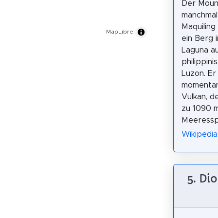
Der Mount
manchmal
Maquiling
MapLibre
ein Berg 
Laguna a
philippini
Luzon. Er 
momentan 
Vulkan, de
zu 1090 
Meeressp
Wikipedia:
5. Di