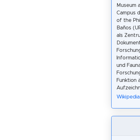
Museum a
Campus de
of the Phi
Baños (UP
als Zentr
Dokument
Forschun
Informati
und Fauna
Forschung
Funktion ä
Aufzeich
Wikipedia