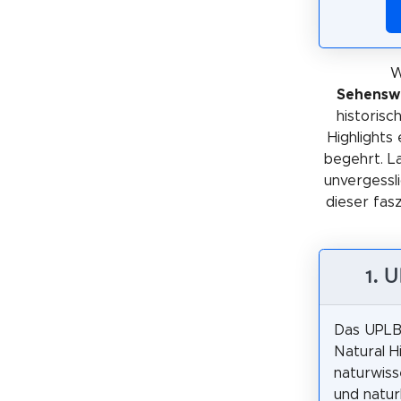
W
Sehenswü
historis
Highlights
begehrt. La
unvergessli
dieser fas
1. 
Das UPLB
Natural Hi
naturwiss
und natur