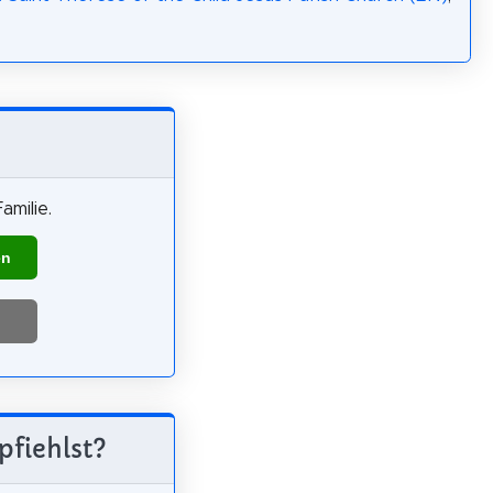
amilie.
en
pfiehlst?