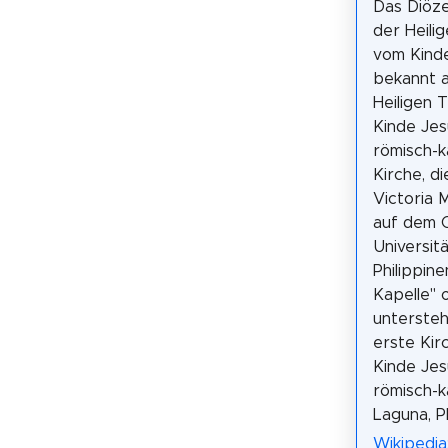
Das Diöze
der Heili
vom Kinde
bekannt a
Heiligen 
Kinde Jesu
römisch-k
Kirche, di
Victoria 
auf dem 
Universit
Philippine
Kapelle" 
untersteh
erste Kir
Kinde Jes
römisch-k
Laguna, Ph
Wikipedia