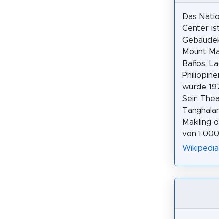
Das Natio
Center ist
Gebäudek
Mount Mak
Baños, La
Philippin
wurde 197
Sein Thea
Tanghala
Makiling 
von 1.000
Wikipedia