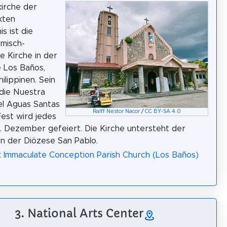
kirche der
kten
s ist die
ömisch-
he Kirche in der
 Los Baños,
ilippinen. Sein
die Nuestra
el Aguas Santas
Ralff Nestor Nacor
/
CC BY-SA 4.0
Fest wird jedes
. Dezember gefeiert. Die Kirche untersteht der
ion der Diözese San Pablo.
: Immaculate Conception Parish Church (Los Baños)
3. National Arts Center