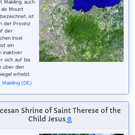
 Makiling, auch
 als Mount
 bezeichnet, ist
in der Provinz
uf der
schen Insel
ist ein
inaktiver
r sich auf bis
m über den
iegel erhebt.
 Makiling (DE)
ocesan Shrine of Saint Therese of the
Child Jesus