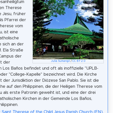
sanheiligtum
gen Therese
 Jesu, früher
ls Pfarrei der
Therese vom
, ist eine
atholische
e sich an der
M. Ela Straße
Campus der
Julia Sumangil
/
CC BY 2.0
ät der
n Los Baños befindet und oft als inoffizielle "UPLB-
oder "College-Kapelle" bezeichnet wird. Die Kirche
t der Jurisdiktion der Diözese San Pablo. Sie ist die
che auf den Philippinen, die der Heiligen Therese vom
u als erste Patronin geweiht ist, und eine der drei
atholischen Kirchen in der Gemeinde Los Baños,
ilippinen.
: Saint Therese of the Child Jesus Parish Church (EN)
,