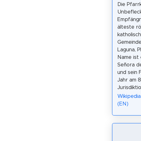
Die Pfarr
Unbeflec
Empfängni
älteste r
katholisc
Gemeinde
Laguna, Ph
Name ist 
Señora d
und sein 
Jahr am 8
Jurisdikt
Wikipedia
(EN)