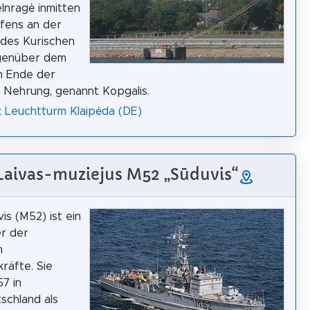
elnragė inmitten
fens an der
des Kurischen
genüber dem
n Ende der
 Nehrung, genannt Kopgalis.
: Leuchtturm Klaipėda (DE)
 Laivas-muziejus M52 „Sūduvis“
is (M52) ist ein
r der
n
kräfte. Sie
7 in
schland als