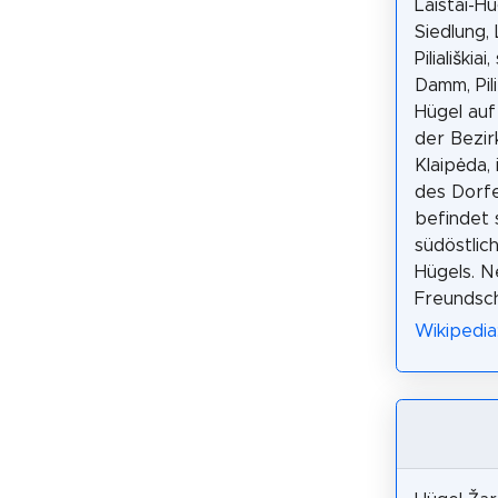
Laistai-Hü
Siedlung, Li
Piliališki
Damm, Pil
Hügel au
der Bezi
Klaipėda,
des Dorfes
befindet 
südöstlic
Hügels. N
Freundsch
Wikipedia: