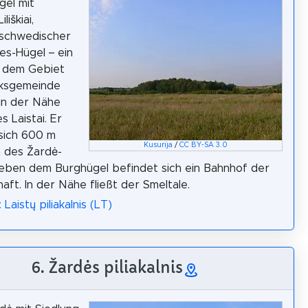
gel mit
liškiai,
ai, schwedischer
ies-Hügel – ein
f dem Gebiet
rksgemeinde
 in der Nähe
 Laistai. Er
sich 600 m
Kusurija
/
CC BY-SA 3.0
h des Žardė-
eben dem Burghügel befindet sich ein Bahnhof der
aft. In der Nähe fließt der Smeltale.
 Laistų piliakalnis (LT)
6. Žardės piliakalnis