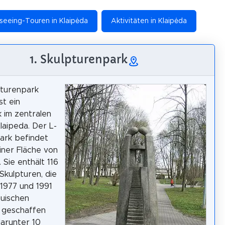
seeing-Touren in Klaipėda
Aktivitäten in Klaipėda
1. Skulpturenpark
pturenpark
st ein
 im zentralen
Klaipeda. Der L-
ark befindet
einer Fläche von
 Sie enthält 116
kulpturen, die
1977 und 1991
auischen
 geschaffen
arunter 10