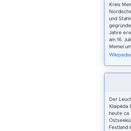
Kreis Mem
Nordische
und Stah
gegründet
Jahre erw
am 16. Ju
Memel um
Wikipedia
Der Leuc
Klaipėda 
heute ca.
Ostseekü
Festland i