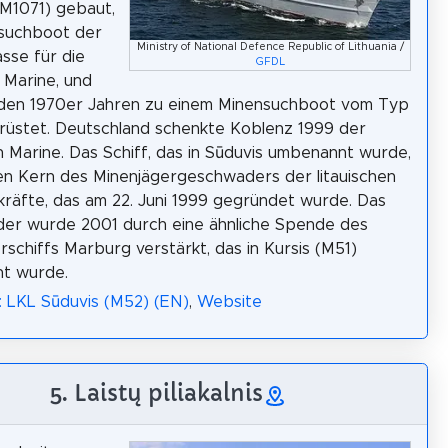
M1071) gebaut,
nsuchboot der
Ministry of National Defence Republic of Lithuania /
asse für die
GFDL
 Marine, und
 den 1970er Jahren zu einem Minensuchboot vom Typ
rüstet. Deutschland schenkte Koblenz 1999 der
en Marine. Das Schiff, das in Sūduvis umbenannt wurde,
en Kern des Minenjägergeschwaders der litauischen
kräfte, das am 22. Juni 1999 gegründet wurde. Das
er wurde 2001 durch eine ähnliche Spende des
schiffs Marburg verstärkt, das in Kursis (M51)
t wurde.
: LKL Sūduvis (M52) (EN)
,
Website
5. Laistų piliakalnis