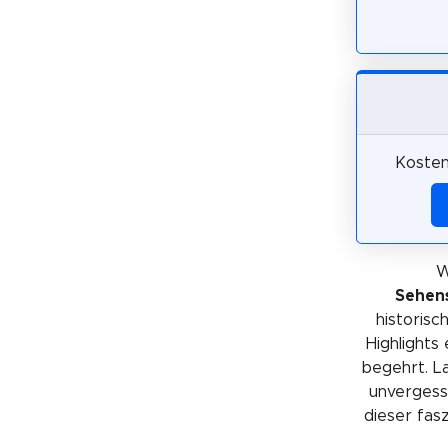
Kosten
W
Sehens
historis
Highlights
begehrt. La
unvergessl
dieser fas