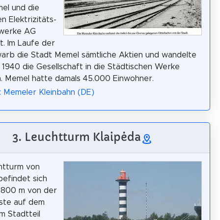
el und die
n Elektrizitäts-
lwerke AG
. Im Laufe der
arb die Stadt Memel sämtliche Aktien und wandelte
li 1940 die Gesellschaft in die Städtischen Werke
. Memel hatte damals 45.000 Einwohner.
: Memeler Kleinbahn (DE)
3. Leuchtturm Klaipėda
htturm von
befindet sich
 800 m von der
ste auf dem
m Stadtteil