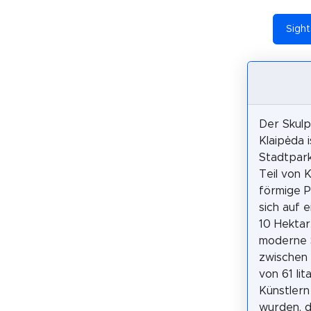
Sight
Der Skul
Klaipėda i
Stadtpark
Teil von 
förmige P
sich auf 
10 Hektar.
moderne S
zwischen 
von 61 lit
Künstlern
wurden, d