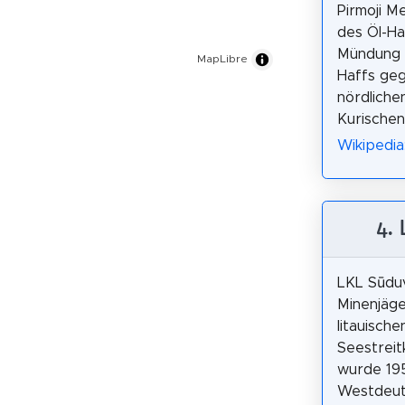
Pirmoji M
des Öl-Ha
Mündung 
MapLibre
Haffs ge
nördliche
Kurischen
Wikipedia
4.
LKL Sūduv
Minenjäge
litauische
Seestreit
wurde 195
Westdeut