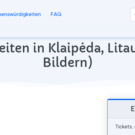
henswürdigkeiten
FAQ
iten in Klaipėda, Lita
Bildern)
E
Tickets,