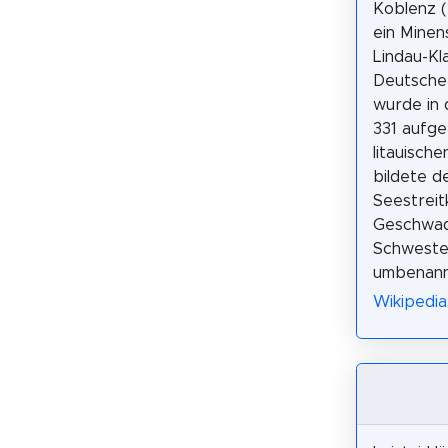
Koblenz (
ein Mine
Lindau-Kl
Deutsche
wurde in
331 aufge
litauisch
bildete d
Seestreit
Geschwad
Schwester
umbenann
Wikipedia