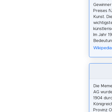
Gewinner
Preises f
Kunst. Die
wichtigst
künstleri
Im Jahr 1
Bedeutung
Wikipedia
Die Meme
AG wurde
1904 dur
Königreic
Provinz 