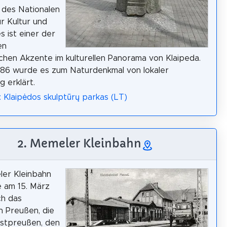
 des Nationalen
ür Kultur und
s ist einer der
en
schen Akzente im kulturellen Panorama von Klaipeda.
986 wurde es zum Naturdenkmal von lokaler
 erklärt.
: Klaipėdos skulptūrų parkas (LT)
2. Memeler Kleinbahn
ler Kleinbahn
 am 15. März
ch das
h Preußen, die
Ostpreußen, den