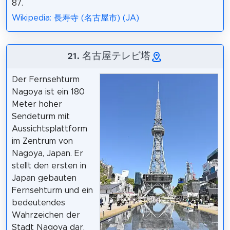
87.
Wikipedia: 長寿寺 (名古屋市) (JA)
21. 名古屋テレビ塔
Der Fernsehturm
Nagoya ist ein 180
Meter hoher
Sendeturm mit
Aussichtsplattform
im Zentrum von
Nagoya, Japan. Er
stellt den ersten in
Japan gebauten
Fernsehturm und ein
bedeutendes
Wahrzeichen der
Stadt Nagoya dar.