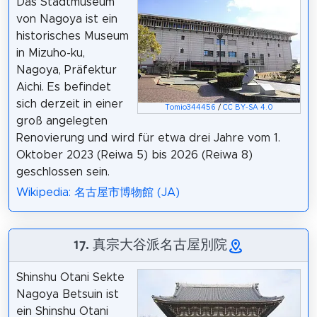
Das Stadtmuseum
von Nagoya ist ein
historisches Museum
in Mizuho-ku,
Nagoya, Präfektur
Aichi. Es befindet
sich derzeit in einer
Tomio344456
/
CC BY-SA 4.0
groß angelegten
Renovierung und wird für etwa drei Jahre vom 1.
Oktober 2023 (Reiwa 5) bis 2026 (Reiwa 8)
geschlossen sein.
Wikipedia: 名古屋市博物館 (JA)
17. 真宗大谷派名古屋別院
Shinshu Otani Sekte
Nagoya Betsuin ist
ein Shinshu Otani