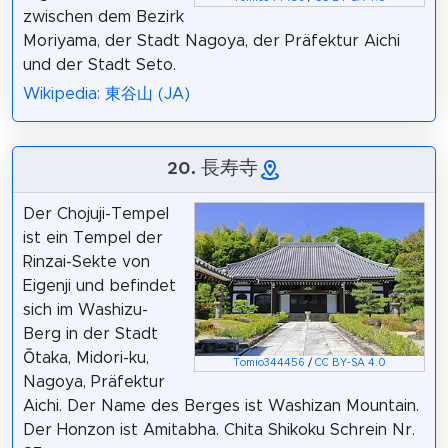
zwischen dem Bezirk
Moriyama, der Stadt Nagoya, der Präfektur Aichi
und der Stadt Seto.
Wikipedia: 東谷山 (JA)
20. 長寿寺
Der Chojuji-Tempel
ist ein Tempel der
Rinzai-Sekte von
Eigenji und befindet
sich im Washizu-
Berg in der Stadt
Ōtaka, Midori-ku,
Tomio344456
/
CC BY-SA 4.0
Nagoya, Präfektur
Aichi. Der Name des Berges ist Washizan Mountain.
Der Honzon ist Amitabha. Chita Shikoku Schrein Nr.