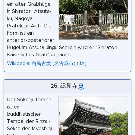
ein alter Grabhügel
in Shiratori, Atsuta-
ku, Nagoya,
Präfektur Aichi. Die
Form ist ein
anterior-posteriorer
Hügel. Im Atsuta Jingu Schrein wird er "Shiratori
Kaiserliches Grab" genannt.
Wikipedia: 白鳥古墳 (名古屋市) (JA)
26. 総見寺
Der Sokenji-Tempel
ist ein
buddhistischer
Tempel der Rinzai-
Sekte der Myoshinji-