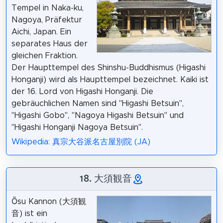
Tempel in Naka-ku,
Nagoya, Präfektur
Aichi, Japan. Ein
separates Haus der
gleichen Fraktion.
Der Haupttempel des Shinshu-Buddhismus (Higashi
Honganji) wird als Haupttempel bezeichnet. Kaiki ist
der 16. Lord von Higashi Honganji. Die
gebräuchlichen Namen sind "Higashi Betsuin",
"Higashi Gobo", "Nagoya Higashi Betsuin" und
"Higashi Honganji Nagoya Betsuin".
Wikipedia: 真宗大谷派名古屋別院 (JA)
18. 大須観音
Ōsu Kannon (大須観
音) ist ein