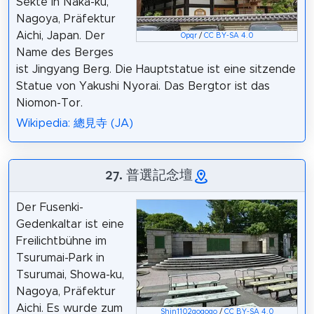
Sekte in Naka-ku,
Nagoya, Präfektur
Aichi, Japan. Der
Opqr
/
CC BY-SA 4.0
Name des Berges
ist Jingyang Berg. Die Hauptstatue ist eine sitzende
Statue von Yakushi Nyorai. Das Bergtor ist das
Niomon-Tor.
Wikipedia: 總見寺 (JA)
27. 普選記念壇
Der Fusenki-
Gedenkaltar ist eine
Freilichtbühne im
Tsurumai-Park in
Tsurumai, Showa-ku,
Nagoya, Präfektur
Aichi. Es wurde zum
Shin1102gogogo
/
CC BY-SA 4.0