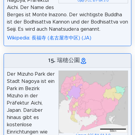
Nagoya, Präfektur
Opqr
/
CC BY-SA 3.0
Aichi. Der Name des
Berges ist Monte Inazono. Der wichtigste Buddha
ist der Bodhisattva Kannon und der Bodhisattva von
Seiji. Es wird auch Nanatsudera genannt.
Wikipedia: 長福寺 (名古屋市中区) (JA)
15. 瑞穂公園
Der Mizuho Park der
Stadt Nagoya ist ein
Park im Bezirk
Mizuho in der
Präfektur Aichi,
Japan. Darüber
hinaus gibt es
kostenlose
Einrichtungen wie