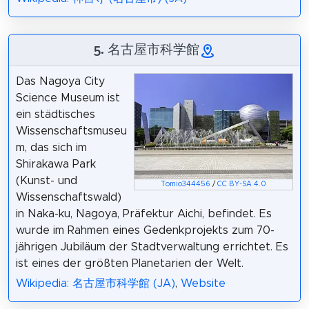
5. 名古屋市科学館
Das Nagoya City
Science Museum ist
ein städtisches
Wissenschaftsmuseu
m, das sich im
Shirakawa Park
(Kunst- und
Tomio344456
/
CC BY-SA 4.0
Wissenschaftswald)
in Naka-ku, Nagoya, Präfektur Aichi, befindet. Es
wurde im Rahmen eines Gedenkprojekts zum 70-
jährigen Jubiläum der Stadtverwaltung errichtet. Es
ist eines der größten Planetarien der Welt.
Wikipedia: 名古屋市科学館 (JA)
,
Website