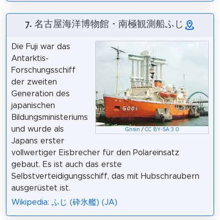
7. 名古屋海洋博物館・南極観測船ふじ
Die Fuji war das
Antarktis-
Forschungsschiff
der zweiten
Generation des
japanischen
Bildungsministeriums
und wurde als
Gnsin
/
CC BY-SA 3.0
Japans erster
vollwertiger Eisbrecher für den Polareinsatz
gebaut. Es ist auch das erste
Selbstverteidigungsschiff, das mit Hubschraubern
ausgerüstet ist.
Wikipedia: ふじ (砕氷艦) (JA)