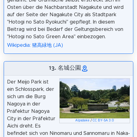
Osten über die Nachbarstadt Nagakute und wird
auf der Seite der Nagakute City als Stadtpark
"Hotogi no Sato Ryokuchi" gepflegt. In diesem
Beitrag wird bei Bedarf der Geltungsbereich von
"Hotogi no Sato Green Area" einbezogen.
Wikipedia: 猪高緑地 (JA)
13. 名城公園
Der Meijo Park ist
ein Schlosspark, der
sich um die Burg
Nagoya in der
Präfektur Nagoya
City in der Präfektur
Alpsdake
/
CC BY-SA 3.0
Aichi dreht. Es
befindet sich von Ninomaru und Sannomaru in Naka-