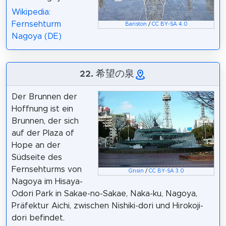
Wikipedia:
Fernsehturm
Bariston
/
CC BY-SA 4.0
Nagoya (DE)
22. 希望の泉
Der Brunnen der
Hoffnung ist ein
Brunnen, der sich
auf der Plaza of
Hope an der
Südseite des
Fernsehturms von
Gnsin
/
CC BY-SA 3.0
Nagoya im Hisaya-
Odori Park in Sakae-no-Sakae, Naka-ku, Nagoya,
Präfektur Aichi, zwischen Nishiki-dori und Hirokoji-
dori befindet.