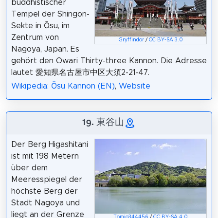
buddhistischer
Tempel der Shingon-
Sekte in Ōsu, im
Zentrum von
Gryffindor
/
CC BY-SA 3.0
Nagoya, Japan. Es
gehört den Owari Thirty-three Kannon. Die Adresse
lautet 愛知県名古屋市中区大須2-21-47.
Wikipedia: Ōsu Kannon (EN)
,
Website
19. 東谷山
Der Berg Higashitani
ist mit 198 Metern
über dem
Meeresspiegel der
höchste Berg der
Stadt Nagoya und
liegt an der Grenze
Tomio344456
/
CC BY-SA 4.0