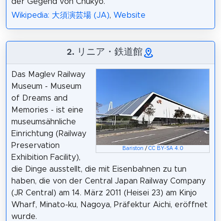
der Gegend von Chukyo.
Wikipedia: 大須演芸場 (JA)
,
Website
2. リニア・鉄道館
Das Maglev Railway
Museum - Museum
of Dreams and
Memories - ist eine
museumsähnliche
Einrichtung (Railway
Preservation
Bariston
/
CC BY-SA 4.0
Exhibition Facility),
die Dinge ausstellt, die mit Eisenbahnen zu tun
haben, die von der Central Japan Railway Company
(JR Central) am 14. März 2011 (Heisei 23) am Kinjo
Wharf, Minato-ku, Nagoya, Präfektur Aichi, eröffnet
wurde.