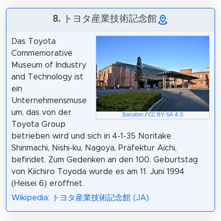
8. トヨタ産業技術記念館
Das Toyota
Commemorative
Museum of Industry
and Technology ist
ein
Unternehmensmuse
um, das von der
Bariston
/
CC BY-SA 4.0
Toyota Group
betrieben wird und sich in 4-1-35 Noritake
Shinmachi, Nishi-ku, Nagoya, Präfektur Aichi,
befindet. Zum Gedenken an den 100. Geburtstag
von Kiichiro Toyoda wurde es am 11. Juni 1994
(Heisei 6) eröffnet.
Wikipedia: トヨタ産業技術記念館 (JA)