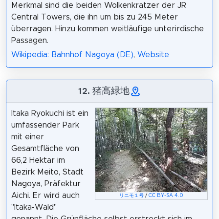
Merkmal sind die beiden Wolkenkratzer der JR
Central Towers, die ihn um bis zu 245 Meter
überragen. Hinzu kommen weitläufige unterirdische
Passagen.
Wikipedia: Bahnhof Nagoya (DE)
,
Website
12. 猪高緑地
Itaka Ryokuchi ist ein
umfassender Park
mit einer
Gesamtfläche von
66,2 Hektar im
Bezirk Meito, Stadt
Nagoya, Präfektur
Aichi. Er wird auch
リニモ１号
/
CC BY-SA 4.0
"Itaka-Wald"
genannt. Die Grünfläche selbst erstreckt sich im