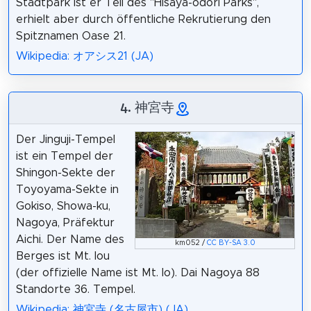
Stadtpark ist er Teil des "Hisaya-odori Parks",
erhielt aber durch öffentliche Rekrutierung den
Spitznamen Oase 21.
Wikipedia: オアシス21 (JA)
4. 神宮寺
Der Jinguji-Tempel
ist ein Tempel der
Shingon-Sekte der
Toyoyama-Sekte in
Gokiso, Showa-ku,
Nagoya, Präfektur
Aichi. Der Name des
km052 /
CC BY-SA 3.0
Berges ist Mt. Iou
(der offizielle Name ist Mt. Io). Dai Nagoya 88
Standorte 36. Tempel.
Wikipedia: 神宮寺 (名古屋市) (JA)