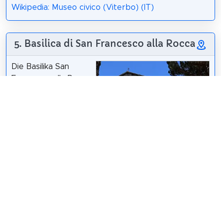
Wikipedia: Museo civico (Viterbo) (IT)
5. Basilica di San Francesco alla Rocca
Die Basilika San
Francesco alla Rocca
ist eine Kirche in
Viterbo in der
italienischen Region
Latium. Sie befindet
sich auf dem Colle di
Sonza in der
Sailko
/
CC BY 3.0
Nordostecke der
Stadtmauer bei der Porta Fiorentina: Sie ist dem
Heiligen Franz von Assisi geweiht und trägt seit
1949 den Titel einer Basilica minor.
Wikipedia: San Francesco (Viterbo) (DE)