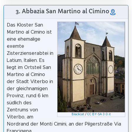
3. Abbazia San Martino al Cimino
Das Kloster San
Martino al Cimino ist
eine ehemalige
exemte
Zisterzienserabtei in
Latium, Italien. Es
liegt im Ortsteil San
Martino al Cimino
der Stadt Viterbo in
der gleichnamigen
Provinz, rund 6 km
südlich des
Zentrums von
Blackcat
/
CC BY-SA 3.0 it
Viterbo, am
Nordrand der Monti Cimini, an der Pilgerstraße Via
Francigena.