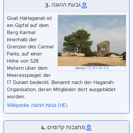
3. גבעת ההגנה
Givat HaHaganah ist
ein Gipfel auf dem
Berg Karmel
innerhalb der
Grenzen des Carmel
Parks, auf einer
Höhe von 528
Metern über dem
Hanay /
CC BY-SA 3.0
Meeresspiegel, der
17 Dunam bedeckt. Benannt nach der Haganah-
Organisation, deren Mitglieder dort ausgebildet
wurden.
Wikipedia: גבעת ההגנה (HE)
4. מחצבות קדומים