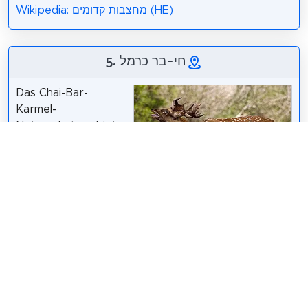
Wikipedia: מחצבות קדומים (HE)
5. חי-בר כרמל
Das Chai-Bar-
Karmel-
Naturschutzgebiet
ist ein 6000 Dunam
großer Wildpark mit
Zucht- und
Ansiedlungszentrum,
Eyal Bartov
/
CC BY-SA 3.0
das von der Israel
Nature and Parks Authority verwaltet wird und im
Karmel-Gebirge im Nordwesten Israels gelegen ist.
Der Chai-Bar Karmel hat ein mediterranes Klima und
bildet das Gegenstück zum Chai-Bar-Jotvata-Park,
der in der Wüste liegt.