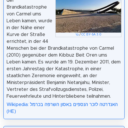
der
Brandkatastrophe
von Carmel ums
Leben kamen, wurde
in der Nähe einer
Kurve der Straße
בר
/
CC BY-SA 3.0
errichtet, in der 44
Menschen bei der Brandkatastrophe von Carmel
(2010) gegenüber dem Kibbuz Beit Oren ums
Leben kamen. Es wurde am 19. Dezember 2011, dem
ersten Jahrestag der Katastrophe, in einer
staatlichen Zeremonie eingeweiht, an der
Ministerpräsident Benjamin Netanjahu, Minister,
Vertreter des Strafvollzugsdienstes, Polizei,
Feuerwehrleute und Hinterbliebene teilnahmen.
Wikipedia: האנדרטה לזכר הנספים באסון השרפה בכרמל
(HE)