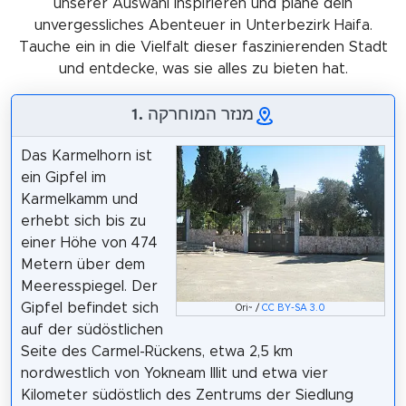
unserer Auswahl inspirieren und plane dein
unvergessliches Abenteuer in Unterbezirk Haifa.
Tauche ein in die Vielfalt dieser faszinierenden Stadt
und entdecke, was sie alles zu bieten hat.
1. מנזר המוחרקה
Das Karmelhorn ist
ein Gipfel im
Karmelkamm und
erhebt sich bis zu
einer Höhe von 474
Metern über dem
Meeresspiegel. Der
Gipfel befindet sich
Ori~ /
CC BY-SA 3.0
auf der südöstlichen
Seite des Carmel-Rückens, etwa 2,5 km
nordwestlich von Yokneam Illit und etwa vier
Kilometer südöstlich des Zentrums der Siedlung