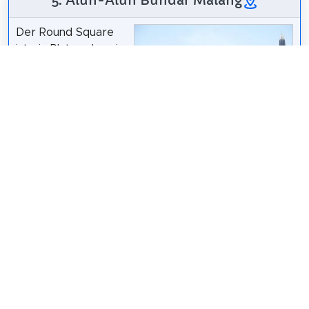
5. Alun-Alun Bundar Malang
Der Round Square
ist ein Platz oder ein
offenes Land in der
Stadt Malang,
Ostjava. Dieser Platz
wurde 1920 von dem
Niederländer
/
CC-BY-SA-3.0
Thomas Karsten
erbaut. In der Mitte dieses Platzes befindet sich ein
Denkmal, das von einem Lotusteich umgeben ist.
Der Runde Platz befindet sich vor dem Rathaus von
Malang.
Wikipedia: Alun-Alun Bundar (ID)
Teilen