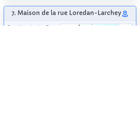
7. Maison de la rue Loredan-Larchey
Das Haus in der Rue
Loredan-Larchey in
Menton in den
französischen
Alpes-Maritimes
wurde 1910 erbaut.
Es ist ein Beispiel für
die Häuser, die zu
Promeneuse7
/
CC BY-SA 3.0
Beginn des
zwanzigsten Jahrhunderts an der Riviera gebaut
wurden, mit seinem Sgraffitofries unter der Traufe.
Wikipedia: Maison de la rue Loredan-Larchey (FR)