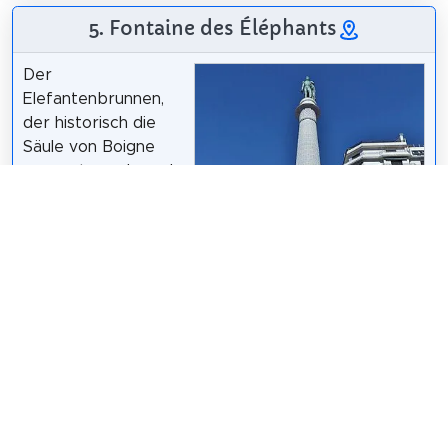
5. Fontaine des Éléphants
Der
Elefantenbrunnen,
der historisch die
Säule von Boigne
genannt wurde und
heute einfach "die
Elefanten" genannt
wird oder den
Spitznamen "Die vier
ohne Esel" trägt, ist
ein Brunnen in der
Gemeinde Chambéry
im französischen
Florian Pépellin /
CC BY-SA 3.0
Département Savoie
in der Region Auvergne-Rhône-Alpes.
Wikipedia: Fontaine des éléphants (FR)