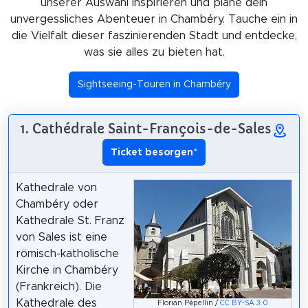
unserer Auswahl inspirieren und plane dein
unvergessliches Abenteuer in Chambéry. Tauche ein in
die Vielfalt dieser faszinierenden Stadt und entdecke,
was sie alles zu bieten hat.
Sightseeing-Touren in Chambéry
1. Cathédrale Saint-François-de-Sales
Ticket besorgen
*
Kathedrale von
Chambéry oder
Kathedrale St. Franz
von Sales ist eine
römisch-katholische
Kirche in Chambéry
(Frankreich). Die
Kathedrale des
Florian Pépellin /
CC BY-SA 3.0