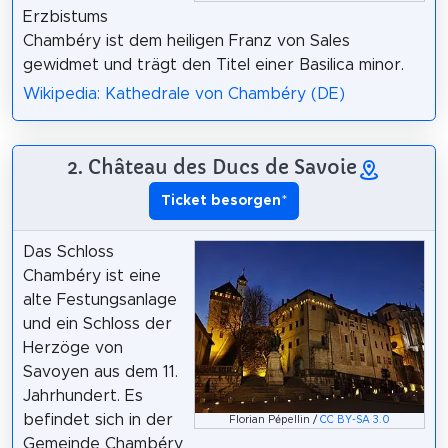
Erzbistums
Chambéry ist dem heiligen Franz von Sales
gewidmet und trägt den Titel einer Basilica minor.
Wikipedia: Kathedrale von Chambéry (DE)
2. Château des Ducs de Savoie
Ticket besorgen
*
Das Schloss
Chambéry ist eine
alte Festungsanlage
und ein Schloss der
Herzöge von
Savoyen aus dem 11.
Jahrhundert. Es
befindet sich in der
Florian Pépellin /
CC BY-SA 3.0
Gemeinde Chambéry