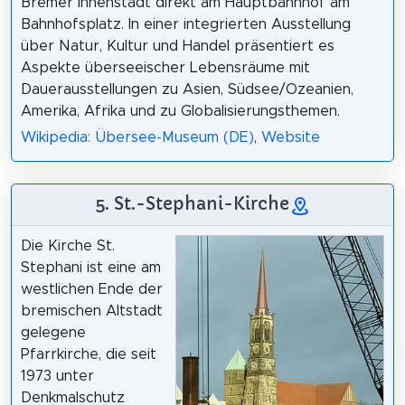
Bremer Innenstadt direkt am Hauptbahnhof am
Bahnhofsplatz. In einer integrierten Ausstellung
über Natur, Kultur und Handel präsentiert es
Aspekte überseeischer Lebensräume mit
Dauerausstellungen zu Asien, Südsee/Ozeanien,
Amerika, Afrika und zu Globalisierungsthemen.
Wikipedia: Übersee-Museum (DE)
,
Website
5. St.-Stephani-Kirche
Die Kirche St.
Stephani ist eine am
westlichen Ende der
bremischen Altstadt
gelegene
Pfarrkirche, die seit
1973 unter
Denkmalschutz