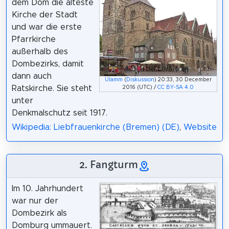
dem Dom die älteste
Kirche der Stadt
und war die erste
Pfarrkirche
außerhalb des
Dombezirks, damit
dann auch
Ulamm
(
Diskussion
) 20:33, 30 December
Ratskirche. Sie steht
2016 (UTC) /
CC BY-SA 4.0
unter
Denkmalschutz seit 1917.
Wikipedia: Liebfrauenkirche (Bremen) (DE)
,
Website
2. Fangturm
Im 10. Jahrhundert
war nur der
Dombezirk als
Domburg ummauert.