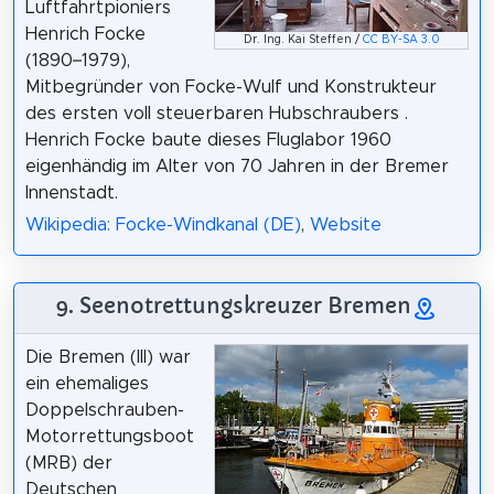
Luftfahrtpioniers
Henrich Focke
Dr. Ing. Kai Steffen /
CC BY-SA 3.0
(1890–1979),
Mitbegründer von Focke-Wulf und Konstrukteur
des ersten voll steuerbaren Hubschraubers .
Henrich Focke baute dieses Fluglabor 1960
eigenhändig im Alter von 70 Jahren in der Bremer
Innenstadt.
Wikipedia: Focke-Windkanal (DE)
,
Website
9. Seenotrettungskreuzer Bremen
Die Bremen (III) war
ein ehemaliges
Doppelschrauben-
Motorrettungsboot
(MRB) der
Deutschen