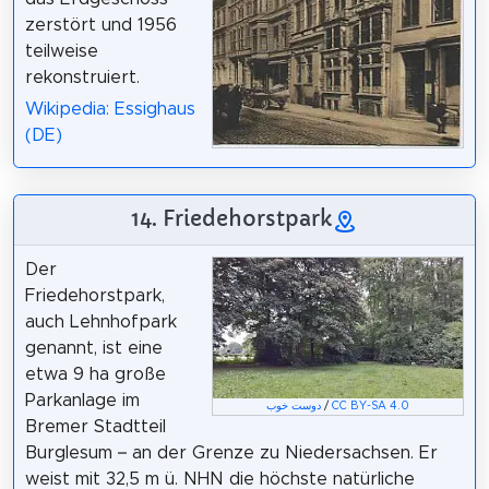
zerstört und 1956
teilweise
rekonstruiert.
Wikipedia: Essighaus
(DE)
14. Friedehorstpark
Der
Friedehorstpark,
auch Lehnhofpark
genannt, ist eine
etwa 9 ha große
Parkanlage im
دوست خوب
/
CC BY-SA 4.0
Bremer Stadtteil
Burglesum – an der Grenze zu Niedersachsen. Er
weist mit 32,5 m ü. NHN die höchste natürliche