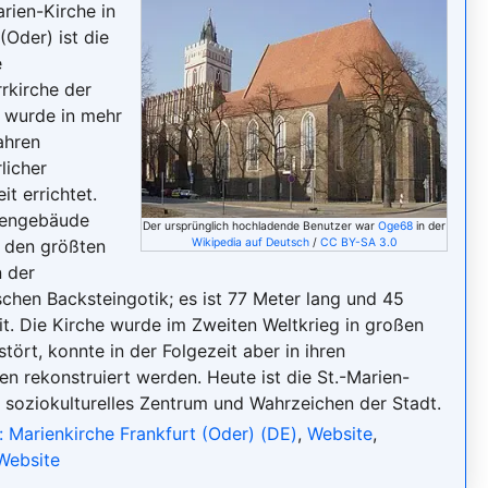
arien-Kirche in
(Oder) ist die
e
rkirche der
 wurde in mehr
ahren
rlicher
it errichtet.
hengebäude
Der ursprünglich hochladende Benutzer war
Oge68
in der
 den größten
Wikipedia auf Deutsch
/
CC BY-SA 3.0
 der
chen Backsteingotik; es ist 77 Meter lang und 45
it. Die Kirche wurde im Zweiten Weltkrieg in großen
stört, konnte in der Folgezeit aber in ihren
n rekonstruiert werden. Heute ist die St.-Marien-
n soziokulturelles Zentrum und Wahrzeichen der Stadt.
: Marienkirche Frankfurt (Oder) (DE)
,
Website
,
Website