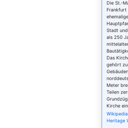
Die St.-M
Frankfurt 
ehemalig
Hauptpfar
Stadt und
als 250 J
mittelalte
Bautätigke
Das Kirc
gehört zu
Gebäuden
norddeuts
Meter bre
Teilen zer
Grundzüge
Kirche ei
Wikipedia
Heritage 