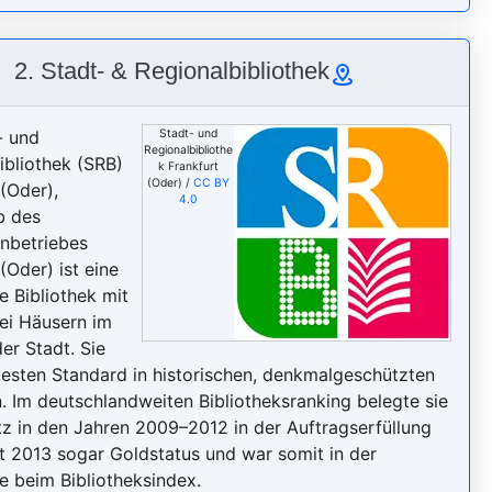
2. Stadt- & Regionalbibliothek
- und
Stadt- und
Regionalbibliothe
ibliothek (SRB)
k Frankfurt
(Oder) /
CC BY
 (Oder),
4.0
b des
enbetriebes
(Oder) ist eine
e Bibliothek mit
wei Häusern im
er Stadt. Sie
uesten Standard in historischen, denkmalgeschützten
 Im deutschlandweiten Bibliotheksranking belegte sie
atz in den Jahren 2009–2012 in der Auftragserfüllung
lt 2013 sogar Goldstatus und war somit in der
 beim Bibliotheksindex.