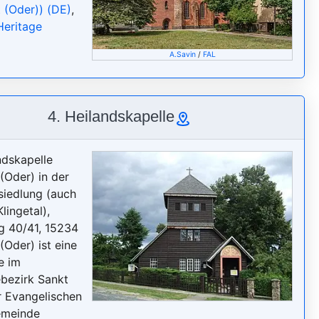
t (Oder)) (DE)
,
Heritage
A.Savin
/
FAL
4. Heilandskapelle
ndskapelle
(Oder) in der
iedlung (auch
lingetal),
g 40/41, 15234
(Oder) ist eine
e im
bezirk Sankt
 Evangelischen
emeinde