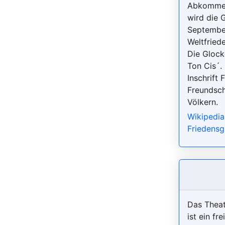
Abkommens
wird die 
Septembe
Weltfried
Die Glock
Ton Cis´. 
Inschrift 
Freundsch
Völkern.
Wikipedia
Friedensg
Das Theat
ist ein fre