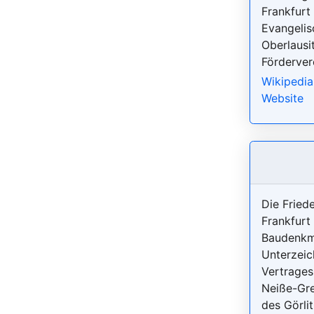
Frankfurt
Evangelis
Oberlausi
Förderver
Wikipedia
Website
Die Fried
Frankfurt 
Baudenkma
Unterzei
Vertrages
Neiße-Gre
des Görli