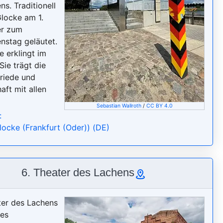
. Traditionell
Glocke am 1.
r zum
enstag geläutet.
e erklingt im
Sie trägt die
Friede und
aft mit allen
Sebastian Wallroth
/
CC BY 4.0
:
locke (Frankfurt (Oder)) (DE)
6. Theater des Lachens
er des Lachens
ies