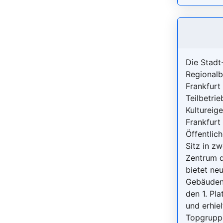
Die Stadt
Regionalb
Frankfurt
Teilbetrie
Kultureig
Frankfurt 
Öffentlich
Sitz in z
Zentrum d
bietet ne
Gebäuden.
den 1. Pl
und erhie
Topgruppe