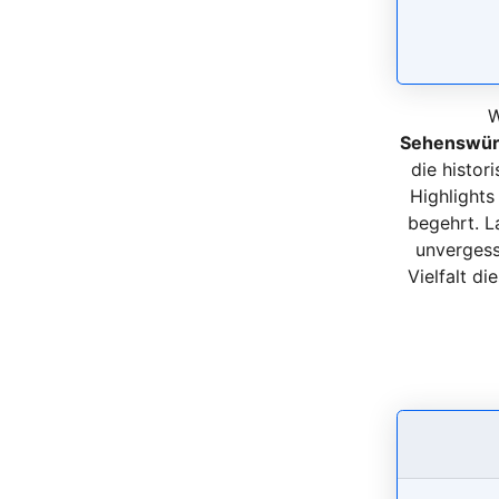
W
Sehenswürd
die histo
Highlights
begehrt. L
unvergess
Vielfalt d