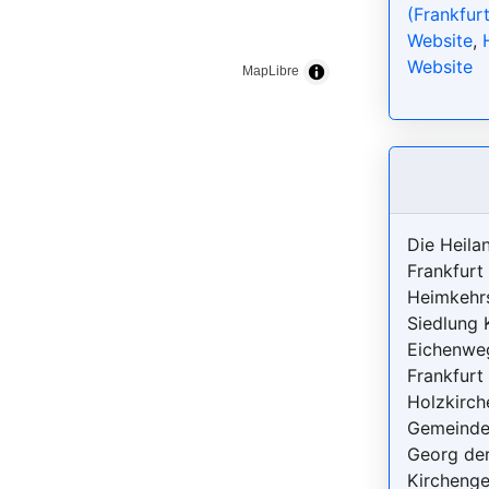
(Frankfur
Website
,
Website
MapLibre
Die Heila
Frankfurt 
Heimkehrs
Siedlung K
Eichenwe
Frankfurt 
Holzkirch
Gemeinde
Georg der
Kircheng