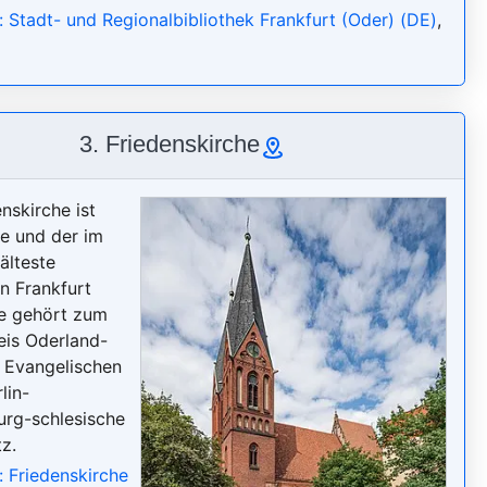
: Stadt- und Regionalbibliothek Frankfurt (Oder) (DE)
,
3. Friedenskirche
nskirche ist
he und der im
älteste
in Frankfurt
ie gehört zum
eis Oderland-
 Evangelischen
lin-
rg-schlesische
z.
: Friedenskirche