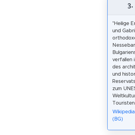
3.
"Heilige 
und Gabrie
orthodoxe
Nessebar
Bulgarien
verfallen i
des archi
und histo
Reservats
zum UNE
Weltkultu
Touristen
Wikipedi
(BG)