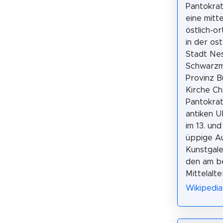
Pantokrat
eine mitte
östlich-o
in der os
Stadt Ne
Schwarzm
Provinz B
Kirche Ch
Pantokrat
antiken 
im 13. und
üppige Au
Kunstgale
den am be
Mittelalte
Wikipedia