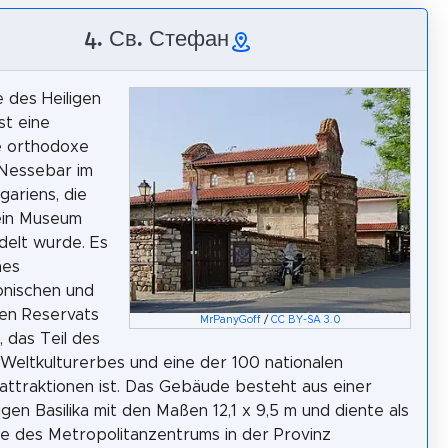
4. Св. Стефан
e des Heiligen
st eine
e orthodoxe
 Nessebar im
gariens, die
ein Museum
elt wurde. Es
nes
onischen und
hen Reservats
MrPanyGoff
/
CC BY-SA 3.0
, das Teil des
eltkulturerbes und eine der 100 nationalen
attraktionen ist. Das Gebäude besteht aus einer
igen Basilika mit den Maßen 12,1 x 9,5 m und diente als
e des Metropolitanzentrums in der Provinz