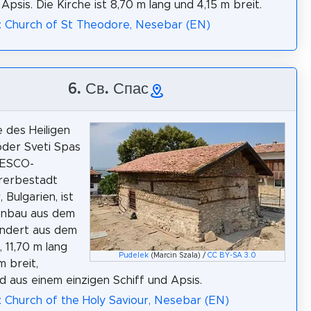
Apsis. Die Kirche ist 8,70 m lang und 4,15 m breit.
: Church of St Theodore, Nesebar (EN)
6. Св. Спас
e des Heiligen
oder Sveti Spas
NESCO-
rerbestadt
 Bulgarien, ist
enbau aus dem
undert aus dem
 11,70 m lang
Pudelek
(Marcin Szala) /
CC BY-SA 3.0
m breit,
 aus einem einzigen Schiff und Apsis.
: Church of the Holy Saviour, Nesebar (EN)