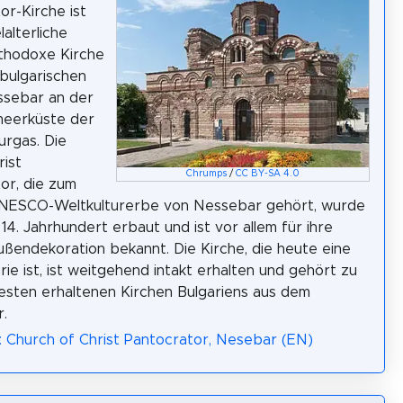
or-Kirche ist
lalterliche
rthodoxe Kirche
tbulgarischen
ssebar an der
eerküste der
urgas. Die
rist
Chrumps
/
CC BY-SA 4.0
or, die zum
UNESCO-Weltkulturerbe von Nessebar gehört, wurde
 14. Jahrhundert erbaut und ist vor allem für ihre
ßendekoration bekannt. Die Kirche, die heute eine
rie ist, ist weitgehend intakt erhalten und gehört zu
sten erhaltenen Kirchen Bulgariens aus dem
r.
: Church of Christ Pantocrator, Nesebar (EN)