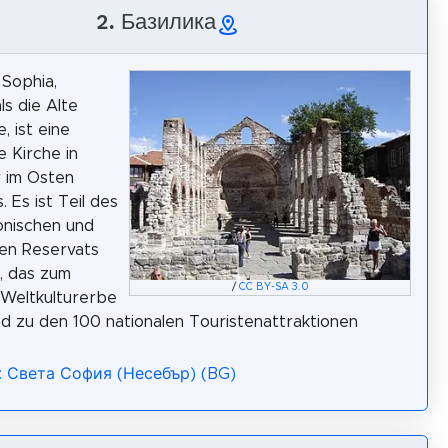
2. Базилика
 Sophia,
ls die Alte
, ist eine
 Kirche in
 im Osten
. Es ist Teil des
onischen und
hen Reservats
, das zum
/
CC BY-SA 3.0
eltkulturerbe
d zu den 100 nationalen Touristenattraktionen
a: Света София (Несебър) (BG)