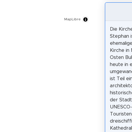
MapLibre
Die Kirch
Stephan i
ehemalig
Kirche in
Osten Bul
heute in 
umgewand
ist Teil ei
architekt
historisc
der Stadt
UNESCO-W
Touristen
dreischiff
Kathedral