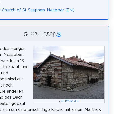
.
: Church of St Stephen, Nesebar (EN)
5. Св. Тодор
e des Heiligen
in Nessebar,
 wurde im 13.
rt erbaut, und
 und
ade sind aus
it noch
 Die anderen
d das Dach
/
CC BY-SA 3.0
päter gebaut.
t sich um eine einschiffige Kirche mit einem Narthex