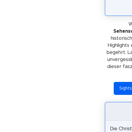
W
Sehensw
historis
Highlights
begehrt. La
unvergessl
dieser fas
Sight
Die Chris