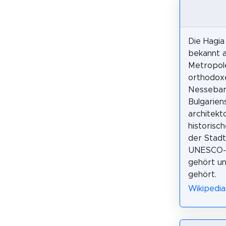
Die Hagia
bekannt a
Metropole
orthodoxe
Nessebar
Bulgariens
architekt
historisc
der Stadt
UNESCO-W
gehört un
gehört.
Wikipedi