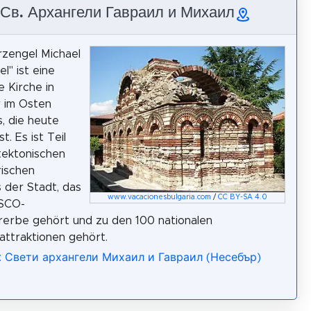
 Св. Архангели Гавраил и Михаил
Erzengel Michael
l" ist eine
 Kirche in
 im Osten
s, die heute
st. Es ist Teil
tektonischen
rischen
 der Stadt, das
www.vacacionesbulgaria.com
/
CC BY-SA 4.0
SCO-
rerbe gehört und zu den 100 nationalen
attraktionen gehört.
a: Свети архангели Михаил и Гавраил (Несебър)