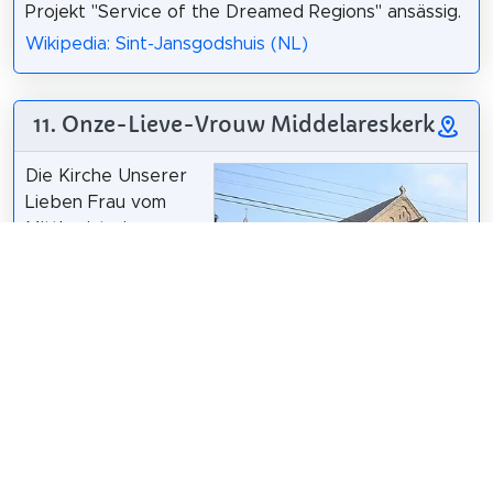
Projekt "Service of the Dreamed Regions" ansässig.
Wikipedia: Sint-Jansgodshuis (NL)
11. Onze-Lieve-Vrouw Middelareskerk
Die Kirche Unserer
Lieben Frau vom
Mittler ist eine
Pfarrkirche aus dem
Jahr 1929 in der
westflämischen
Stadt Ypern, die sich
in der
LimoWreck
/
CC BY-SA 3.0
Capucienenstraat
48 befindet und zum angrenzenden
Kapuzinerkloster gehört. Seit 1996 steht es unter
Denkmalschutz.