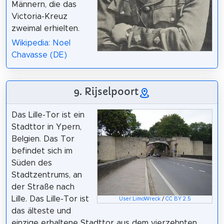
Männern, die das
Victoria-Kreuz
zweimal erhielten.
Wikipedia: Noel
Chavasse (DE)
9. Rijselpoort
Das Lille-Tor ist ein
Stadttor in Ypern,
Belgien. Das Tor
befindet sich im
Süden des
Stadtzentrums, an
der Straße nach
Lille. Das Lille-Tor ist
User:LimoWreck
/
CC BY 2.5
das älteste und
einzige erhaltene Stadttor aus dem vierzehnten