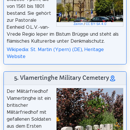
von 1561 bis 1801
bestand. Sie gehört
zur Pastorale
Zairon
/
CC BY-SA 4.0
Eenheid O.L.V.-van-
Vrede Regio Ieper im Bistum Brügge und steht als
flämisches Kulturerbe unter Denkmalschutz.
Wikipedia: St. Martin (Ypern) (DE)
,
Heritage
Website
5. Vlamertinghe Military Cemetery
Der Militärfriedhof
Vlamertinghe ist ein
britischer
Militärfriedhof mit
gefallenen Soldaten
aus dem Ersten