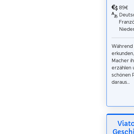
89€
Deutsc
Franzö
Nieder
Während w
erkunden,
Macher i
erzählen 
schönen P
daraus...
Viat
Gesch