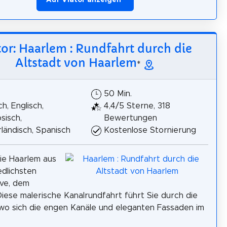
Auf Viator anzeigen
*
tor: Haarlem : Rundfahrt durch die
Altstadt von Haarlem
*
50 Min.
h, Englisch,
4,4/5 Sterne, 318
sisch,
Bewertungen
ländisch, Spanisch
Kostenlose Stornierung
ie Haarlem aus
edlichsten
ve, dem
iese malerische Kanalrundfahrt führt Sie durch die
 wo sich die engen Kanäle und eleganten Fassaden im