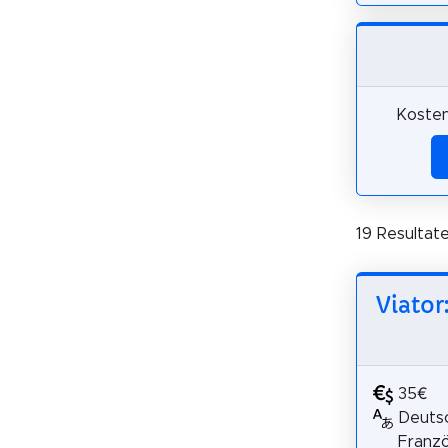
Kosten
19 Resultat
Viator
35€
Deutsc
Franzö