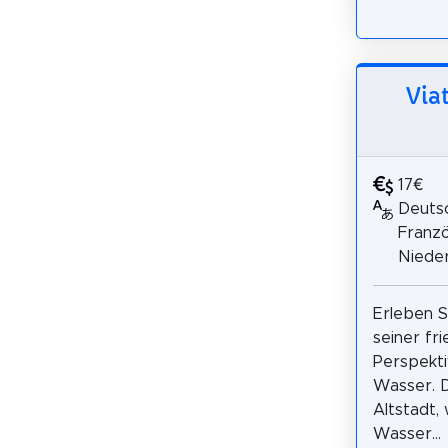
Via
17€
Deutsc
Franzö
Nieder
Erleben S
seiner fri
Perspekti
Wasser. D
Altstadt,
Wasser...