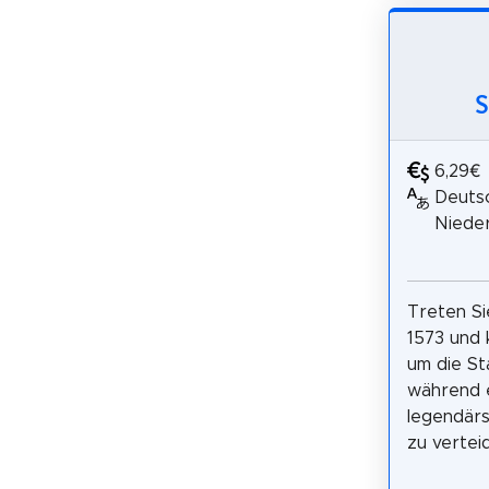
S
6,29€
Deutsc
Nieder
Treten Si
1573 und 
um die St
während 
legendärs
zu verteid