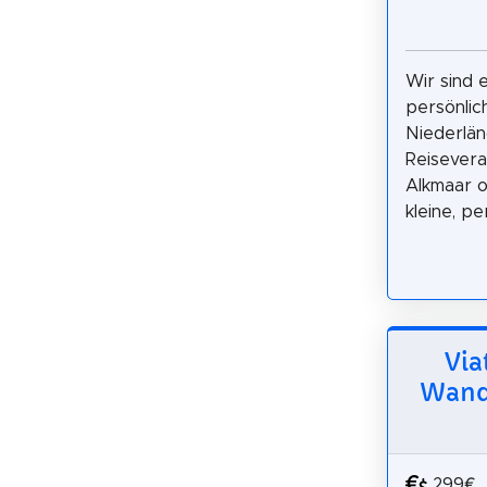
Wir sind e
persönlic
Niederlän
Reisevera
Alkmaar o
kleine, pe
Via
Wande
299€