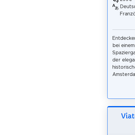
Deutsc
Franzö
Entdecke
bei einem
Spazierga
der eleg
historisc
Amsterdam
Viat