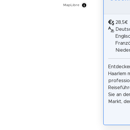
MapLibre
28,5€
Deutsc
Englisc
Franzö
Nieder
Entdecken
Haarlem m
professio
Reiseführ
Sie an de
Markt, d