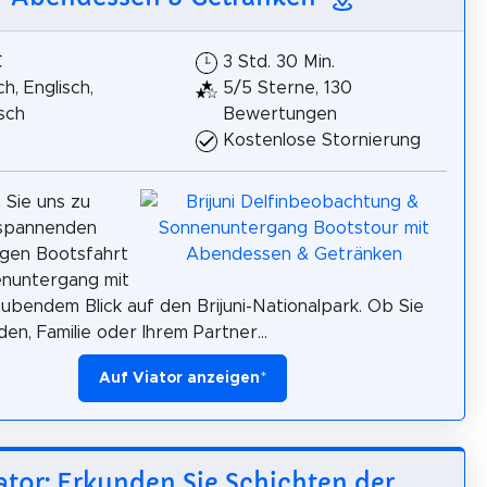
€
3 Std. 30 Min.
h, Englisch,
5/5 Sterne, 130
isch
Bewertungen
Kostenlose Stornierung
n Sie uns zu
tspannenden
igen Bootsfahrt
enuntergang mit
bendem Blick auf den Brijuni-Nationalpark. Ob Sie
en, Familie oder Ihrem Partner...
Auf Viator anzeigen
*
ator: Erkunden Sie Schichten der