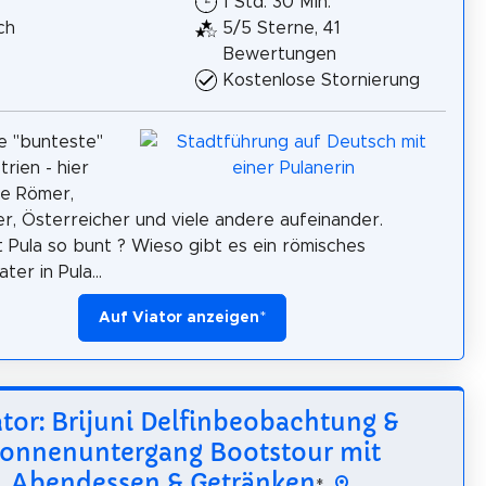
1 Std. 30 Min.
ch
5/5 Sterne, 41
Bewertungen
Kostenlose Stornierung
ie "bunteste"
strien - hier
ie Römer,
r, Österreicher und viele andere aufeinander.
 Pula so bunt ? Wieso gibt es ein römisches
er in Pula...
Auf Viator anzeigen
*
ator: Brijuni Delfinbeobachtung &
onnenuntergang Bootstour mit
Abendessen & Getränken
*