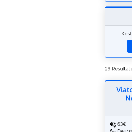
Kost
29 Resultat
Viat
N
63€
Deutsc