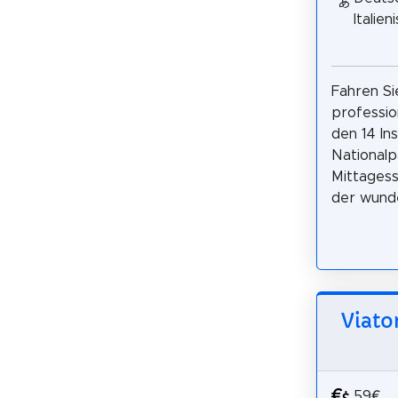
Italien
Fahren Si
professio
den 14 Ins
Nationalp
Mittages
der wunde
Viato
59€