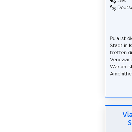
25€
Deuts
Pula ist d
Stadt in I
treffen d
Veneziane
Warum ist
Amphitheat
Vi
S