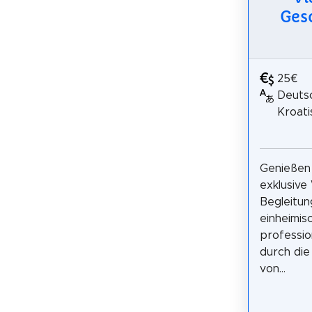
Ges
25€
Deutsc
Kroati
Genießen 
exklusive
Begleitun
einheimis
professio
durch die
von...