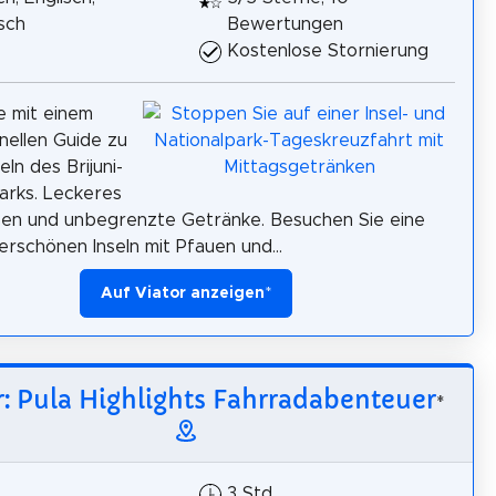
isch
Bewertungen
Kostenlose Stornierung
e mit einem
nellen Guide zu
eln des Brijuni-
arks. Leckeres
sen und unbegrenzte Getränke. Besuchen Sie eine
rschönen Inseln mit Pfauen und...
Auf Viator anzeigen
*
r: Pula Highlights Fahrradabenteuer
*
3 Std.