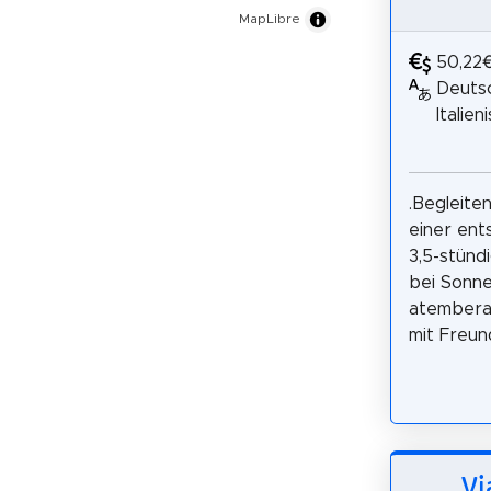
MapLibre
50,22
Deutsc
Italien
.Begleite
einer en
3,5-stünd
bei Sonn
atemberau
mit Freund
Vi